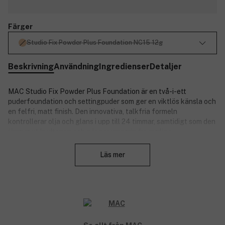
Färger
Studio Fix Powder Plus Foundation NC15 12g
Beskrivning
Användning
Ingredienser
Detaljer
MAC Studio Fix Powder Plus Foundation är en två-i-ett
puderfoundation och settingpuder som ger en viktlös känsla och
en felfri, matt finish. Den innovativa, talkfria formeln
kontrollerar olja och glans i upp till 24 timmar, samtidigt som den
jämnar ut hudtonen och gör porerna mindre synliga.
Stäng
Observera:
Nyansen har fått en uppdatering!
Läs mer
Formeln är berikad med:
Rosextrakt: Lugnar och ger komfort till huden.
Sukkertareextrakt: Bidrar till att upprätthålla hudens
balans.
Rödalgeextrakt: Ger näring och en behaglig känsla på
huden.