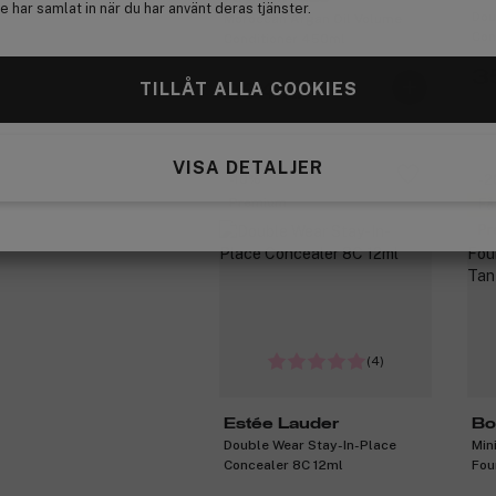
 har samlat in när du har använt deras tjänster.
Dou
Moroccan Argan Oil Volume
Con
Conditioner 450ml
3
TILLÅT ALLA COOKIES
264 kr
Tid
VISA DETALJER
-10%
-
Premium
Få
Pr
(4)
Estée Lauder
Bo
Double Wear Stay-In-Place
Min
Concealer 8C 12ml
Fou
13 