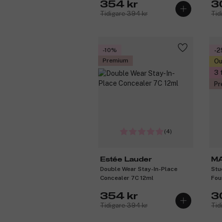
354 kr
3
Tidigare 394 kr
Tid
-10%
-
Premium
Ou
3 
Pr
(4)
Estée Lauder
M
Double Wear Stay-In-Place
Stu
Concealer 7C 12ml
Fou
354 kr
3
Tidigare 394 kr
Tid