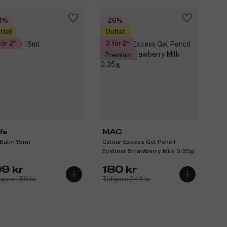
1%
-26%
tlet
Outlet
för 2
3 för 2
Premium
fs
MAC
 Balm 15ml
Colour Excess Gel Pencil
Eyeliner Strawberry Milk 0,35g
09 kr
180 kr
igare 159 kr
Tidigare 244 kr