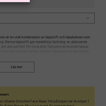
rown är en unik kombination av läppstift och läppbalsam som
färg. Denna läppstift ger medelhög täckning, en glänsande
et gör den perfekt för torra eller fuktighetskrävande läppar.
r, som ger intensiv näring, mjukgör läpparna och ger en lätt
nskar en naturlig, fuktig och glödande läpp-look.
Stäng
Läs mer
rown
wn Vitamin Enriched Face Base 7ml
på köpet när du köper 1