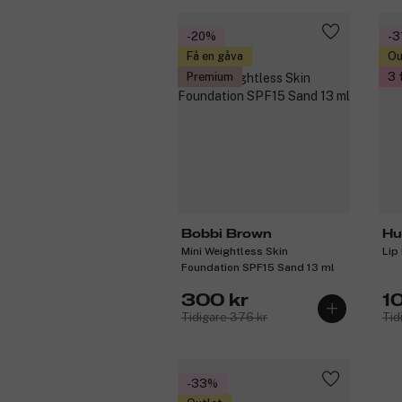
-20%
-3
Få en gåva
Ou
Premium
3 
Bobbi Brown
Hu
Mini Weightless Skin
Lip
Foundation SPF15 Sand 13 ml
300 kr
1
Tidigare 376 kr
Tid
-33%