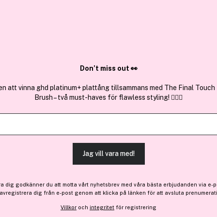
✓ Över 1,5 mil
ktura
✓ Trygg E-handel
Sök bland 25.196 produkter..
Don’t miss out 👀
en att vinna ghd platinum+ plattång tillsammans med The Final Touch
Brush – två must-haves för flawless styling! 💇‍♀️✨
Få en gåva
Premium
Bobbi Brown
Extra Color Shine Seoul Bl
Jag vill vara med!
-15%
Bara 3 på lager
414 kr
ra dig godkänner du att motta vårt nyhetsbrev med våra bästa erbjudanden via e-p
Före: 488 kr
 avregistrera dig från e-post genom att klicka på länken för att avsluta prenumerat
Villkor
och
integritet
för registrering