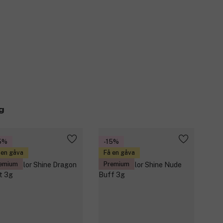
g
5%
-15%
 en gåva
Få en gåva
emium
Premium