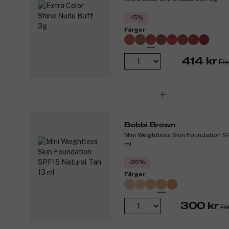
-15%
Färger
414 kr
För
Bobbi Brown
Mini Weightless Skin Foundation SP
ml
-20%
Färger
300 kr
Fö