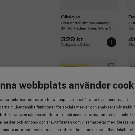
Clinique
Bo
Even Better Vitamin Makeup
Ext
SPF50 Medium Deep Warm 3
3g
30ml
329 kr
4
Tidigare 484 kr
Tid
Få 10% bonus
-1
Pr
nna webbplats använder cook
änder enhetsidentifierare för att anpassa innehållet och annonserna till
arna, tillhandahålla funktioner för sociala medier och analysera vår trafik. 
befordrar även sådana identifierare och annan information från din enhet ti
la medier och annons- och analysföretag som vi samarbetar med. Dessa kan 
mbinera informationen med annan information som du har tillhandahållit el
Es
Arganmidas