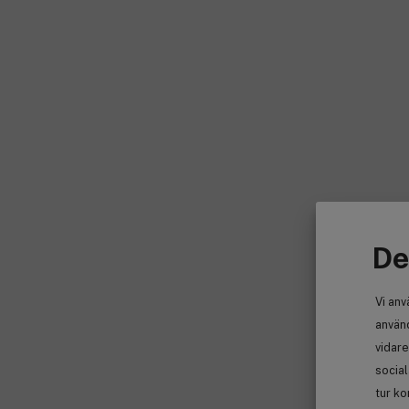
De
Vi anv
använd
vidare
socia
tur ko