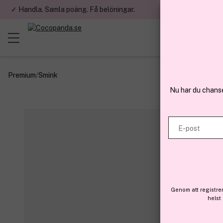
✓ Handla. Samla poäng. Få belöningar.
✓ Betala med fa
Premium
/
Smink
Nu har du chans
E-post
Genom att registre
helst