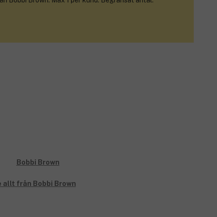
rån Bobbi Brown. Max 1 per kund. Begränsat antal.
 allt från Bobbi Brown