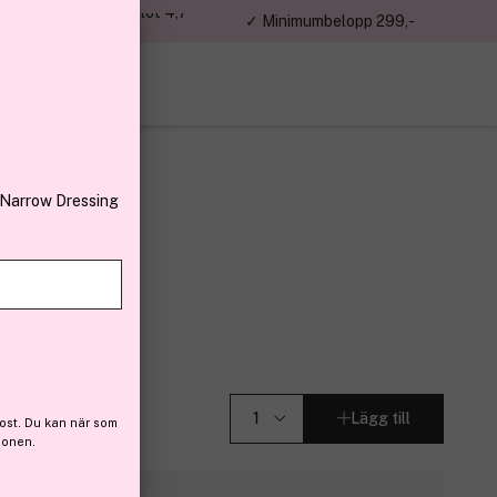
jon kunder – Trustpilot 4,7
✓ Minimumbelopp 299,-
av 5
 Narrow Dressing
end 3g
Lägg till
ost. Du kan när som
ionen.