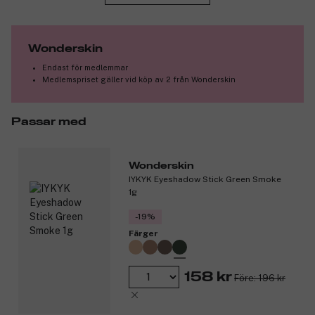
Pennans spets ger naturliga hår-liknande drag.
Pomad-textur garanterar 10 timmars hållbarhet.
Pennan används för att finslipa brynen efter applicering av
Wonderskin
Wonder Blading Brow Masque & Activator, men den kan också
Endast för medlemmar
användas ensam för att fylla i brynen. Rita långa streck i hårets
Medlemspriset gäller vid köp av 2 från Wonderskin
växtriktning för att definiera brynets form eller förlänga
svansen. Rita korta, uppåtgående streck för att förstärka
definitionen och fylla i små hål. Dra den röda sidan av DualBrow
Passar med
Brush från Brow Masque & Activator-setet genom håren för att
blanda färgen och mjuka upp kanterna.
Skapa din brynlook med vår 2-i-1-groomer som ger den rika
Wonderskin
färgen och styrkan av en pomad med enkelheten och
IYKYK Eyeshadow Stick Green Smoke
precisionen av en penna. Använd den blandbara pennan för att
1g
definiera, forma och styla efter dina behov. Den sammetslena
formeln formar och håller håret på plats i upp till 10 timmar.
-19%
Färger
Produktnummer:
3319944
158 kr
Före: 196 kr