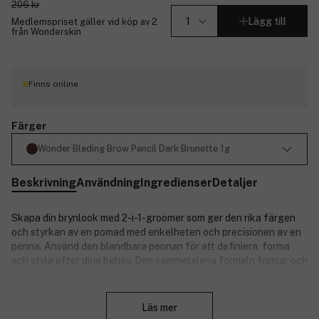
206 kr
Lägg till
Medlemspriset gäller vid köp av 2
från Wonderskin
Finns online
Färger
Wonder Blading Brow Pencil Dark Brunette 1g
Beskrivning
Användning
Ingredienser
Detaljer
Skapa din brynlook med 2-i-1-groomer som ger den rika färgen
och styrkan av en pomad med enkelheten och precisionen av en
penna. Använd den blandbara pennan för att definiera, forma
och styla efter dina behov. Den sammetslena formeln formar och
håller håret på plats i upp till 10 timmar.
Stäng
Byggbar färg och täthet.
Läs mer
Ultra-smooth formel som glider på huden.