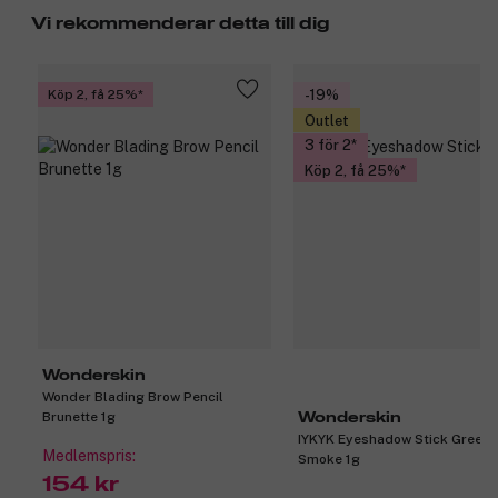
Vi rekommenderar detta till dig
Köp 2, få 25%
-19%
Outlet
3 för 2
Köp 2, få 25%
Wonderskin
Wonder Blading Brow Pencil
Brunette 1g
Wonderskin
IYKYK Eyeshadow Stick Green
Medlemspris:
Smoke 1g
154 kr