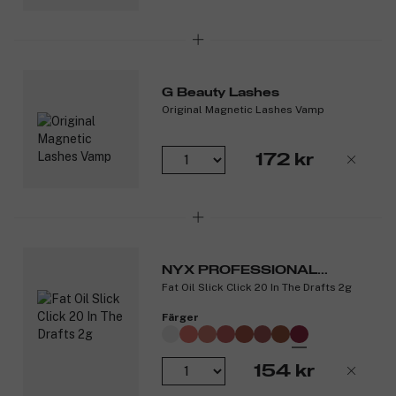
eftersom fransbandet ligger dolt under dina egna fransar. Press
& Go-fransarna är också mer allergivänliga, då de inte kommer i
direkt kontakt med huden.
Produktnummer:
3319751
G Beauty Lashes
Original Magnetic Lashes Vamp
172 kr
NYX PROFESSIONAL
Fat Oil Slick Click 20 In The Drafts 2g
MAKEUP
Färger
154 kr