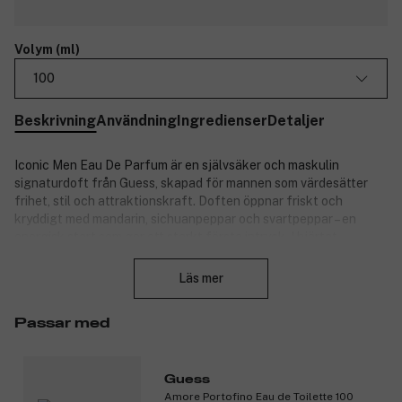
Volym (ml)
100
Beskrivning
Användning
Ingredienser
Detaljer
Iconic Men Eau De Parfum är en självsäker och maskulin
signaturdoft från Guess, skapad för mannen som värdesätter
frihet, stil och attraktionskraft. Doften öppnar friskt och
kryddigt med mandarin, sichuanpeppar och svartpeppar – en
energisk start som ger ett starkt första intryck. I hjärtat
Stäng
utvecklas varma och aromatiska toner av mate absolute, salvia
och geranium som tillför djup och sofistikering. Basen består av
Läs mer
jordig vetiver, sensuell bärnsten och mjukt mockaskinn – vilket
ger ett långvarigt och minnesvärt avslut. Flaskan är en hyllning
Passar med
till GUESS modearv med lyxiga gulddetaljer, G-logotyp och
läderinspirerade detaljer. En livsstilsdoft för den moderna
mannen – från vardag till spontana äventyr.
Guess
Produktnummer:
3319020
Amore Portofino Eau de Toilette 100