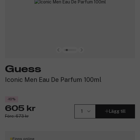
Guess
Iconic Men Eau De Parfum 100ml
-10%
605 kr
Lägg till
Före: 673 kr
Finns online