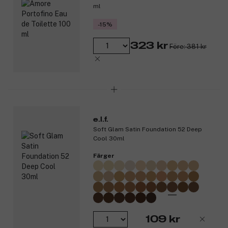
ml
-15%
323 kr
Före: 381 kr
e.l.f.
Soft Glam Satin Foundation 52 Deep
Cool 30ml
Färger
109 kr