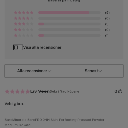
Baserat på 11 betyg
(9)
(0)
(1)
(0)
(1)
Visa alla recensioner
Alla recensioner
Senast
0
Bekräftad köpare
Liv Veen
Veldig bra.
BareMinerals BarePRO 24H Skin-Perfecting Pressed Powder
Medium 32 Cool