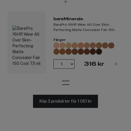
Täpper inte igen porerna. Icke-aknegen. Icke-komedogen.
Dermatologiskt testad. **
bareMinerals
*Baserat på en oberoende konsumentstudie. **Baserat på en
BarePro 16HR Wear All Over Skin-
oberoende klinisk studie.
Perfecting Matte Concealer Fair 150
Cool 7,5 ml
Produktnummer:
3318686
Färger
316 kr
Köp 3 produkter för 1 061 kr