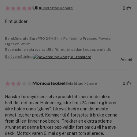
0
Bekräftad köpare
Ulla
Fint pudder
BareMinerals BarePRO 24H Skin-Perfecting Pressed Powder
Light 25 Warm
Recensionen skrevs av Ulla för ett år sedan | cocopanda.dk
Se översättning
Anmäl
0
Bekräftad köpare
Monica Isobel
Ganske fornøyd med selve produktet, men holder ikke
helt det det lover. Holder seg ikke fint i 24 timer og klarer
ikke holde unna "glans". Likevel bedre enn det meste
annet jeg har prøvd. Kommer til å fortsette å bruke denne
frem til jeg finner noe bedre. Trekker en ekstra stjerne
grunnet at denne brukes opp veldig fort om du vil ha mye
dekk. Mottok varen 6. mai og er snart tom allerede.