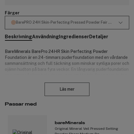
Färger
BarePRO 24H Skin-Perfecting Pressed Powder Fair 10 Cool
Beskrivning
Användning
Ingredienser
Detaljer
BareMinerals BarePro 24HR Skin Perfecting Powder
Foundation är en 24-timmars puderfoundation med en vårdande
sammansättning och full täckning som minskar synliga porer och
ojämn hudton på bara fyra veckor. En långvarig puderfoundation
som sitter på plats hela dagen utan att kladda. Dessutom är den
Stäng
resistent mot svett, fukt och vatten. Den ger en slät, matt finish
som håller glansen borta, så att du kan känna dig trygg med en
Läs mer
fräsch look i alla miljöer.
Viktiga fördelar:
Passar med
24 timmars viktlös användning* och oljekontroll hela
dagen **.
bareMinerals
Minskar uppkomsten av porer och ojämn hudstruktur inom
Original Mineral Veil Pressed Setting
fyra veckor**.
Powder Sheer Medium 9g