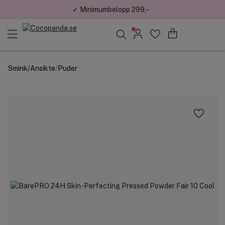
✓ Handla. Samla poäng. Få belöningar.
Sök bland 25.206 produkter..
Smink
/
Ansikte
/
Puder