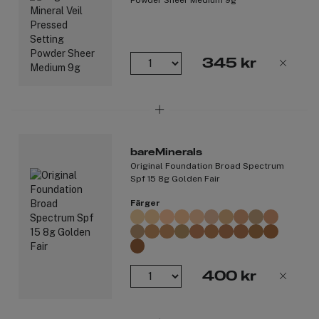
Smetar inte av sig och är talkfri**.
Om produkten:
Kontrollerar olja och glans hela dagen**.
345 kr
Hudförbättrande sammansättning som minskar porerna
med tolv procent efter fyra veckor**.
Reducerar mörka fläckar/hyperpigmentering inom fyra
veckor**.
Synligt slätare hudstruktur inom fyra veckor**.
Pressad puderfoundation med lång hållbarhet* som inte
bareMinerals
missfärgas**.
Original Foundation Broad Spectrum
Svett-, fukt- och vattentålig**.
Spf 15 8g Golden Fair
Ingen flashback vid fotografering**.
Färger
Konsumenttestad:
80 procent av användarna säger att pudret håller i 24
timmar med extremt bekväm användning*.
91 procent säger att huden känns återfuktad hela dagen*.
400 kr
90 procent säger att den jämnar ut hudtonen efter fyra
veckors användning..
Perfekt för alla hudtyper**