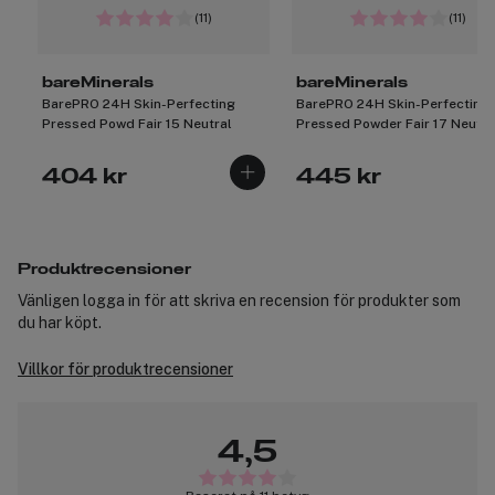
(11)
(11)
bareMinerals
bareMinerals
BarePRO 24H Skin-Perfecting
BarePRO 24H Skin-Perfecting
Pressed Powd Fair 15 Neutral
Pressed Powder Fair 17 Neutra
404 kr
445 kr
Produktrecensioner
Vänligen logga in för att skriva en recension för produkter som
du har köpt.
Villkor för produktrecensioner
4,5