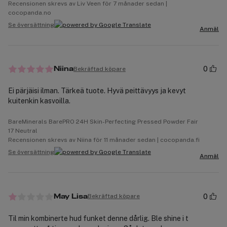
Recensionen skrevs av Liv Veen för 7 månader sedan |
cocopanda.no
Se översättning
Anmäl
0
Bekräftad köpare
Niina
Ei pärjäisi ilman. Tärkeä tuote. Hyvä peittävyys ja kevyt
kuitenkin kasvoilla.
BareMinerals BarePRO 24H Skin-Perfecting Pressed Powder Fair
17 Neutral
Recensionen skrevs av Niina för 11 månader sedan | cocopanda.fi
Se översättning
Anmäl
0
Bekräftad köpare
May Lisa
Til min kombinerte hud funket denne dårlig. Ble shine i t