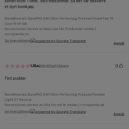
sonen etter 1 time.. selv med primer. Så det var desverre
et dyrt bomkjøp.
BareMinerals BarePRO 24H Skin-Perfecting Pressed Powd Fair 15
Cool 8.00 GR
Recensionen skrevs av May Lisa för 11 månader sedan |
cocopanda.no
Se översättning
Anmäl
0
Bekräftad köpare
Ulla
Fint pudder
BareMinerals BarePRO 24H Skin-Perfecting Pressed Powder
Light 27 Neutral
Recensionen skrevs av Ulla för ett år sedan | cocopanda.dk
Se översättning
Anmäl