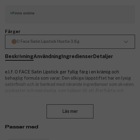
Finns online
Färger
O Face Satin Lipstick Hustle 3,8g
Beskrivning
Användning
Ingredienser
Detaljer
e.l.f. O FACE Satin Lipstick ger fyllig färg i en krämig och
behaglig formula som varar. Den silkiga läppstiftet har en lyxig
satinfinish och är berikad med närande ingredienser som skvalen,
jojobaster och marulaolja, som hjälper till att återfukta och
mjuka upp läpparna.
Stäng
Den glider jämnt på läpparna med ett svep och ger en intensiv
Läs mer
färg som känns lätt och bekväm hela dagen. Kommer i en
elegant, mjuk texturförpackning med magnetisk stängning.
Finns i 20 varma nyanser för alla tillfällen.
Passar med
Produktnummer:
3318560