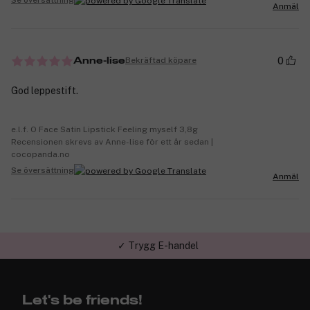
Se översättning
Anmäl
0
Bekräftad köpare
Anne-lise
God leppestift.
e.l.f. O Face Satin Lipstick Feeling myself 3,8g
Recensionen skrevs av Anne-lise för ett år sedan |
cocopanda.no
Se översättning
Anmäl
✓ Trygg E-handel
Let's be friends!