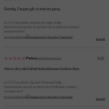
Elendig. Fargen går ut med en gang.
e.l.f. O Face Satin Lipstick All night 3,8g
Recensionen skrevs av Sandra för 6 månader sedan |
cocopanda.no
Se översättning
Anmäl
0
Bekräftad köpare
Petra
Hieno sävy eikä lähde karkailemaan kesken illan.
e.l.f. O Face Satin Lipstick Untamed 3,8g
Recensionen skrevs av Petra för 8 månader sedan |
cocopanda.fi
Se översättning
Anmäl