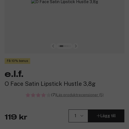
Få 10% bonus
e.l.f.
O Face Satin Lipstick Hustle 3,8g
(7)
Läs produktrecensioner (5)
Lägg till
119 kr