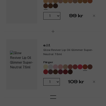
99 kr
e.l.f.
Glow Reviver Lip Oil Glimmer Super-
Neutral 7.6ml
Färger
109 kr