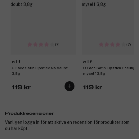
(7)
(7)
e.l.f.
e.l.f.
O Face Satin Lipstick No doubt
O Face Satin Lipstick Feeling
3,8g
myself 3,8g
119 kr
119 kr
Produktrecensioner
Vänligen logga in för att skriva en recension för produkter som
du har köpt.