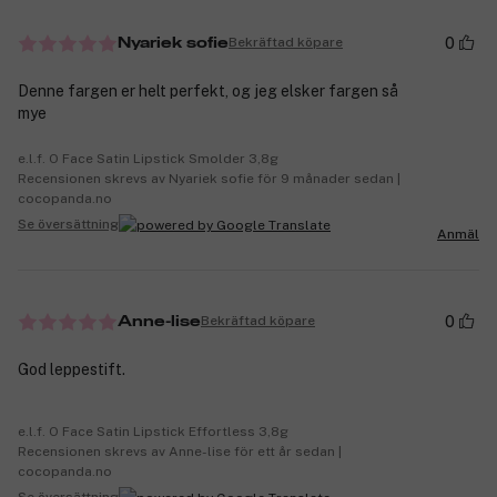
0
Bekräftad köpare
Nyariek sofie
Denne fargen er helt perfekt, og jeg elsker fargen så
mye
e.l.f. O Face Satin Lipstick Smolder 3,8g
Recensionen skrevs av Nyariek sofie för 9 månader sedan |
cocopanda.no
Se översättning
Anmäl
0
Bekräftad köpare
Anne-lise
God leppestift.
e.l.f. O Face Satin Lipstick Effortless 3,8g
Recensionen skrevs av Anne-lise för ett år sedan |
cocopanda.no