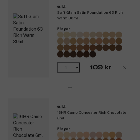
e.l.f.
Soft Glam Satin Foundation 63 Rich
Warm 30ml
Färger
109 kr
e.l.f.
16HR Camo Concealer Rich Chocolate
6ml
Färger