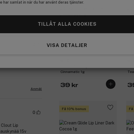
 har samlat in när du har använt deras tjänster.
Anmäl
TILLÅT ALLA COOKIES
(14)
0
VISA DETALJER
e.l.f.
e.l.
Cream Glide Lip Liner
Cre
Cinnamatic 1g
Tea
39 kr
3
Anmäl
Få 10% bonus
Få
0
t Clout Lip
ajauskynää 15v