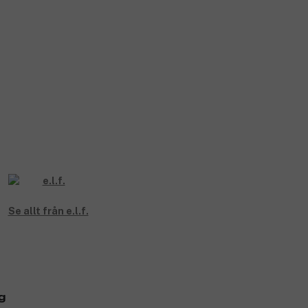
Se allt från e.l.f.
g