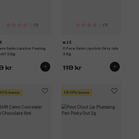
(7)
(7)
f.
e.l.f.
ace Satin Lipstick Feeling
O Face Satin Lipstick Dirty talk
elf 3,8g
3,8g
9 kr
119 kr
 10% bonus
Få 10% bonus