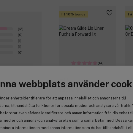
Få 10% bonus
Få
(12)
(0)
(1)
(1)
(0)
(14)
e.l.f.
e.l.
nna webbplats använder cook
Cream Glide Lip Liner Fuchsia
Cre
Forward 1g
Bar
änder enhetsidentifierare för att anpassa innehållet och annonserna till
39 kr
3
arna, tillhandahålla funktioner för sociala medier och analysera vår trafik. 
befordrar även sådana identifierare och annan information från din enhet ti
0
la medier och annons- och analysföretag som vi samarbetar med. Dessa kan 
Få 10% bonus
Få
mbinera informationen med annan information som du har tillhandahållit el