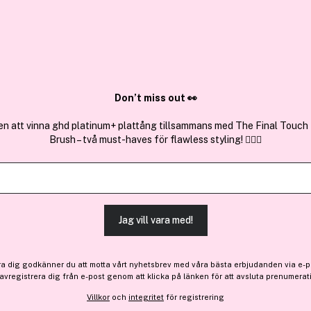
✓ Över 1,5 mil
ktura
✓ Trygg E-handel
Sök bland 25.230 produkter..
Don’t miss out 👀
en att vinna ghd platinum+ plattång tillsammans med The Final Touch
Brush – två must-haves för flawless styling! 💇‍♀️✨
Få 10% bonus
e.l.f.
Cream Glide Lip Liner Red R
(14)
Läs produktrecensioner 
Jag vill vara med!
Bara 1 på lager
ra dig godkänner du att motta vårt nyhetsbrev med våra bästa erbjudanden via e-p
39 kr
 avregistrera dig från e-post genom att klicka på länken för att avsluta prenumerat
Villkor
och
integritet
för registrering