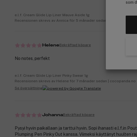
som de
e.l.f. Cream Glide Lip Liner Mauve Aside 1g
Recensionen skrevs av Annica för 5 månader sedan
Bekräftad köpare
Helene
No notes, perfekt
e.l.f. Cream Glide Lip Liner Pinky Swear 1g
Recensionen skrevs av Helene för 7 månader sedan | cocopanda.no
Se översättning
Bekräftad köpare
Johanna
Pysyi hyvin paikallaan ja tarttui hyvin. Sopi ihanasti e.l.f.in Pou
Plumping Pen Pinky Out kanssa. Viimeksi käyttänyt huulten r