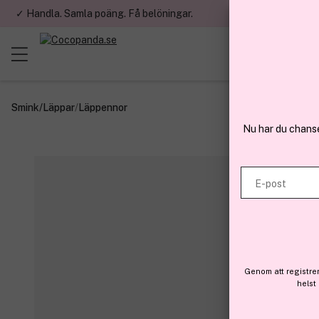
✓ Handla. Samla poäng. Få belöningar.
✓ Betala med fa
Smink
/
Läppar
/
Läppennor
Nu har du chans
E-post
Genom att registre
helst