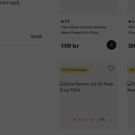
 hard også,
e.l.f.
e.l.
Halo Glow Contour Beauty
16H
Wand Deep/Rich 10ml
Cho
Anmäl
119 kr
9
Få 10% bonus
Få
(15)