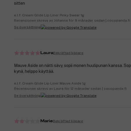
sitten
e.l.f. Cream Glide Lip Liner Pinky Swear 1g
Recensionen skrevs av Johanna för 9 månader sedan | cocopanda.fi
Se översättning
Bekräftad köpare
Laura
Mauve Aside on nätti sävy, sopii monen huulipunan kanssa. So
kynä, helppo käyttää.
e.l.f. Cream Glide Lip Liner Mauve Aside 1g
Recensionen skrevs av Laura för 12 månader sedan | cocopanda.fi
Se översättning
Bekräftad köpare
Marie