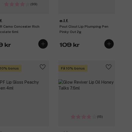
(99)
f.
e.l.f.
R Camo Concealer Rich
Pout Clout Lip Plumping Pen
colate 6ml
Pinky Out 2g
9 kr
109 kr
 10% bonus
Få 10% bonus
(15)