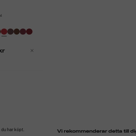
ml
kr
 du har köpt.
Vi rekommenderar detta till di