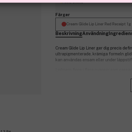
Finns online
Färger
Cream Glide Lip Liner Red Receipt 1g
Beskrivning
Användning
Ingredien
Cream Glide Lip Liner ger dig precis defi
ultrapigmenterade, krämiga formeln glide
kan användas ensam eller under läppstif
Liplinern finns i flera nyanser som passar 
definierade läppar!
Produktnummer:
3318534
lf 3,8g