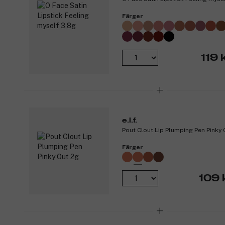
Färger
119 
e.l.f.
Pout Clout Lip Plumping Pen Pinky 
Färger
109 