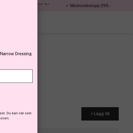
jon kunder – Trustpilot 4,7
✓ Minimumbelopp 299,-
av 5
 Narrow Dressing
eceipt 1g
(5)
ost. Du kan när som
Lägg till
ionen.