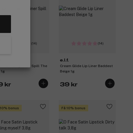
(14)
(14)
f.
e.l.f.
am Glide Lip Liner Spill The
Cream Glide Lip Liner Baddest
 1g
Beige 1g
9 kr
39 kr
 10% bonus
Få 10% bonus