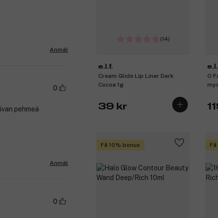
(14)
Anmäl
e.l.f.
e.l.
Cream Glide Lip Liner Dark
O F
Cocoa 1g
mys
0
39 kr
11
pivan pehmeä
Få 10% bonus
Få
Anmäl
0