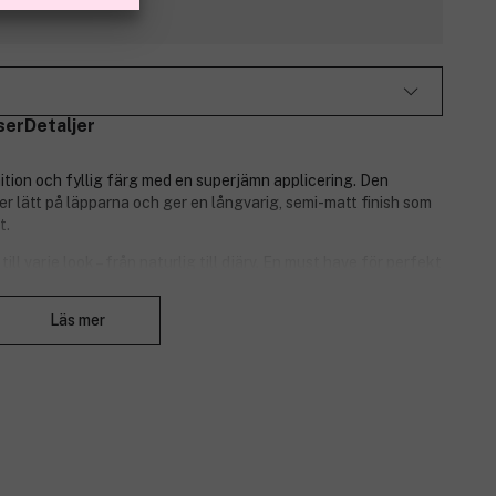
ser
Detaljer
nition och fyllig färg med en superjämn applicering. Den
r lätt på läpparna och ger en långvarig, semi-matt finish som
t.
till varje look – från naturlig till djärv. En must have för perfekt
Stäng
Läs mer