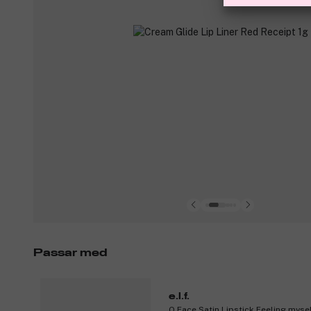
Passar med
e.l.f.
O Face Satin Lipstick Feeling myse