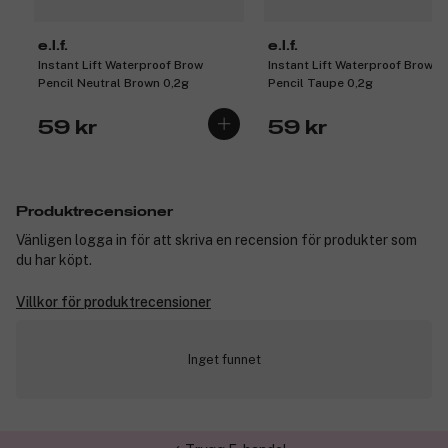
e.l.f.
e.l.f.
Instant Lift Waterproof Brow
Instant Lift Waterproof Brow
Pencil Neutral Brown 0,2g
Pencil Taupe 0,2g
59 kr
59 kr
Produktrecensioner
Vänligen logga in för att skriva en recension för produkter som
du har köpt.
Villkor för produktrecensioner
Inget funnet