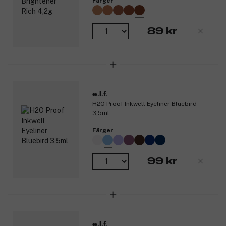
Färger
Produktnummer:
3318516
89 kr
e.l.f.
H2O Proof Inkwell Eyeliner Bluebird
3,5ml
Färger
99 kr
e.l.f.