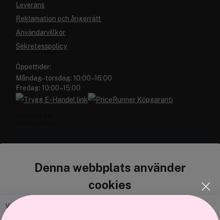
Leverans
Reklamation och ångerrätt
Användarvillkor
Sekretesspolicy
Öppettider:
Måndag–torsdag: 10:00–16:00
Fredag: 10:00–15:00
Denna webbplats använder
Cocopanda.se
cookies
Om oss
Bli medlem
Vi använder enhetsidentifierare för att anpassa innehållet och
annonserna till användarna, tillhandahålla funktioner för sociala medier
Samarbeta med oss