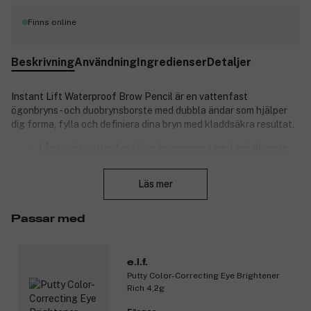
Finns online
Beskrivning
Användning
Ingredienser
Detaljer
Instant Lift Waterproof Brow Pencil är en vattenfast
ögonbryns- och duobrynsborste med dubbla ändar som hjälper
dig forma, fylla och definiera dina bryn med kladdsäkra resultat.
Långvarig vattenfast ögonbrynspenna med spiralborste
för att sköta och forma ögonbrynshår.
Stäng
Den fina spetsen låter dig forma, fylla och definiera dina
Läs mer
bryn med precision.
Krämig sammansättning med högt pigment.
Dubbelsidig, infällbar design.
Passar med
Forma, fyll och definiera dina naturliga bryn för en look som
varar – regn eller sol! e.l.f. Cosmetics Instant Lift Waterproof
e.l.f.
Brow Pencil levererar ett rikt, kladdsäkert pigment och en
Putty Color-Correcting Eye Brightener
precisionsspets som låter dig fylla i glesa områden eller skapa
Rich 4,2g
djärv definition med den släta, krämiga sammansättningen.
Brynborsten vårdar och formar brynen för en naturlig finish.