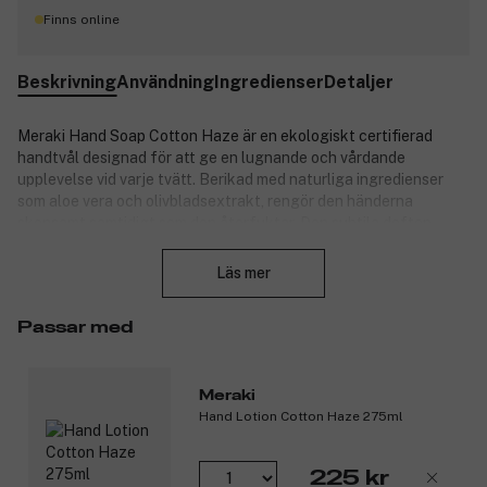
Finns online
Beskrivning
Användning
Ingredienser
Detaljer
Meraki Hand Soap Cotton Haze är en ekologiskt certifierad
handtvål designad för att ge en lugnande och vårdande
upplevelse vid varje tvätt. Berikad med naturliga ingredienser
som aloe vera och olivbladsextrakt, rengör den händerna
skonsamt samtidigt som den återfuktar. Den subtila doften,
Stäng
inspirerad av bomullsmarker, ger en känsla av lugn och friskhet,
vilket gör den idealisk för daglig användning. Med en praktisk
Läs mer
storlek på 490 ml passar den perfekt på både köket och
badrummet, och säkerställer att dina händer förblir rena och
Passar med
välvårdade utan att dehydrerad huden.
Ekologiskt certifierad formel.
Innehåller aloe vera och olivbladsextrakt.
Meraki
Subtil bomullsinspirerad doft.
Hand Lotion Cotton Haze 275ml
Storlek: 490ml.
Produktnummer:
3317840
225 kr