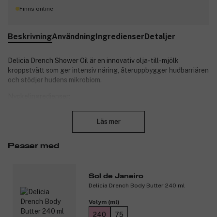
Finns online
Beskrivning
Användning
Ingredienser
Detaljer
Delicia Drench Shower Oil är en innovativ olja-till-mjölk
kroppstvätt som ger intensiv näring, återuppbygger hudbarriären
och stödjer hudens mikrobiom.
Nyckelingredienser:
Stäng
Prebiotisk hibiskus – Stärker hudbarriären och hjälper
Läs mer
huden att behålla fukt.
Bacurismör – En kraftfull fuktighetsbooster som ger djup
näring och lämnar huden silkeslen.
Passar med
Viktigaste fördelar:
Återuppbygger och skyddar huden
Sol de Janeiro
Lugnar och vårdar med näringsrika ingredienser
Delicia Drench Body Butter 240 ml
Gör huden sammetslen och intensivt återfuktad
Volym (ml)
Den upplyftande, träiga gourmanddoften ger en känsla av lyx
240
75