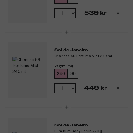
och välbefinnande. Perfekt för dig som vill ha en djupt
återfuktande och sensuell duschupplevelse.
539 kr
Produktnummer:
3317557
Sol de Janeiro
Cheirosa 59 Perfume Mist 240 ml
Volym (ml)
240
90
449 kr
Sol de Janeiro
Bum Bum Body Scrub 220 g