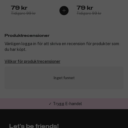
79 kr
79 kr
Tidigare 99 kr
Tidigare 99 kr
Produktrecensioner
Vänligen logga in för att skriva en recension för produkter som
du har köpt.
Villkor för produktrecensioner
Inget funnet
✓ Trygg E-handel
Let's be friends!