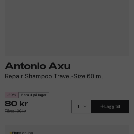
Antonio Axu
Repair Shampoo Travel-Size 60 ml
-20%
Bara 4 på lager
80 kr
Lägg till
Före: 100 kr
Finns online