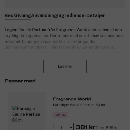
Beskrivning
Användning
Ingredienser
Detaljer
Legion Eau de Parfum från Fragrance World är en sensuell och
kryddig doftupplevelse. Den inleds med en intensiv kombination
av kanel, honung och osmanthus, som fångar din
uppmärksamhet direkt. Hjärtat består av lugnande toner av
bensoin, bärnsten och labdanum, medan basen är avrundad med
Stäng
tonkaböna, vanilj, patchouli och mysk för en långvarig, elegant
finish. Parfymen passar bra för både dagar och kvällar och ger
Läs mer
en rik, förförisk aura oavsett tillfälle.
Produktnummer:
3316973
Passar med
Fragrance World
Paradigm Eau de Parfum 80 ml
-25%
381 kr
Före: 509 kr