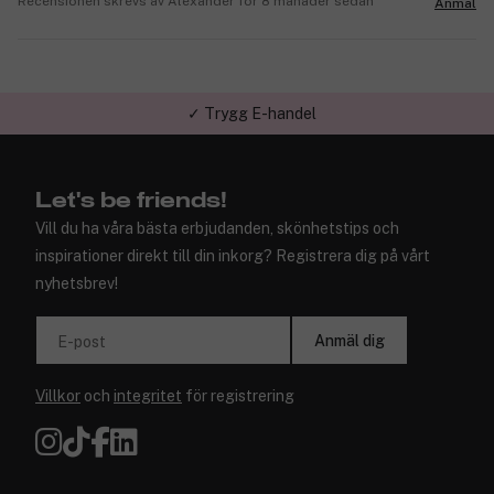
Recensionen skrevs av Alexander för 8 månader sedan
Anmäl
✓ Trygg E-handel
Let's be friends!
Vill du ha våra bästa erbjudanden, skönhetstips och
inspirationer direkt till din inkorg? Registrera dig på vårt
nyhetsbrev!
Anmäl dig
E-post
Villkor
och
integritet
för registrering