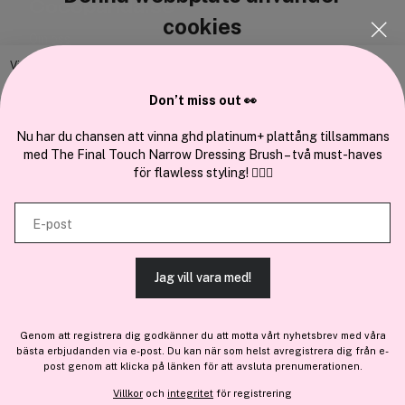
Cocopanda.se
cookies
Om oss
Bli medlem
Vi använder enhetsidentifierare för att anpassa innehållet och
annonserna till användarna, tillhandahålla funktioner för sociala medier
Samarbeta med oss
Don’t miss out 👀
och analysera vår trafik. Vi vidarebefordrar även sådana identifierare
och annan information från din enhet till de sociala medier och annons-
Nu har du chansen att vinna ghd platinum+ plattång tillsammans
med The Final Touch Narrow Dressing Brush – två must-haves
och analysföretag som vi samarbetar med. Dessa kan i sin tur
för flawless styling! 💇‍♀️✨
kombinera informationen med annan information som du har
En del av
Brandsdal Group AS
tillhandahållit eller som de har samlat in när du har använt deras
E-post
tjänster.
För personlig vägledning om professionella hårprodukter, klicka
här
.
Jag vill vara med!
TILLÅT ALLA COOKIES
Genom att registrera dig godkänner du att motta vårt nyhetsbrev med våra
bästa erbjudanden via e-post. Du kan när som helst avregistrera dig från e-
VISA DETALJER
post genom att klicka på länken för att avsluta prenumerationen.
Villkor
och
integritet
för registrering