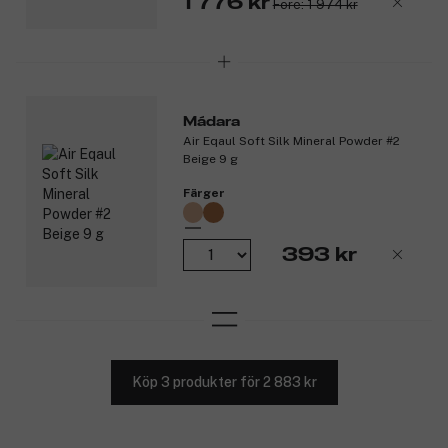
1 776 kr
Före: 1 974 kr
Mádara
Air Eqaul Soft Silk Mineral Powder #2
Beige 9 g
Färger
393 kr
Köp 3 produkter för 2 883 kr