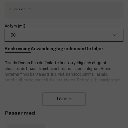
Finns online
Volym (ml)
50
Beskrivning
Användning
Ingredienser
Detaljer
Gisada Donna Eau de Toilette är en kryddig och elegant
blomsterdoft som framhäver bärarens personlighet. Bland
noterna finns bergamott, iris, viol, persikoblomma, jasmin,
patchouli, mysk, sandelträ och tuberos. Den söta, blommiga och
lätt kryddiga doften dröjer sig kvar länge på huden. Idealisk för
Stäng
alla som gillar söta och uttrycksfulla dofter.
Läs mer
Produktnummer:
3316855
Passar med