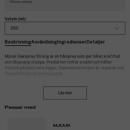
Finns online
Volym (ml)
250
Beskrivning
Användning
Ingredienser
Detaljer
Mjuuk Hairspray Strong är en hårspray som ger håret kraftfull
och långvarig stadga. Produkten torkar snabbt och håller
frisyren på plats hela dagen. Sammansättningen är vegansk och
förpackningen återvinningsbar.
Mjuuk är ett hårvårdsmärke som står för självförtroende och
Stäng
naturlig skönhet – både inre och yttre sådan. Märket är baserat i
Läs mer
Finland och skapar avancerade hårvårdsprodukter som
fokuserar på det väsentliga. Mjuuks framgångskoncept bygger
på unika innovationer framtagna i märkets eget laboratorium,
Passar med
högkvalitativa produkter och lång erfarenhet av nordiskt hår.
Alla produkter tillverkas i finska Kangasala, i en av världens
nordligaste hårkosmetikfabriker.
MJUUK