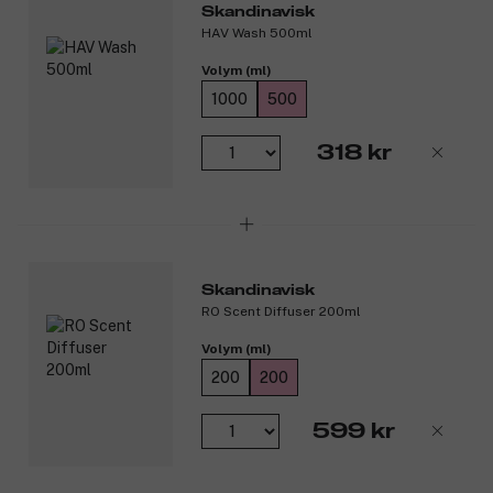
Skandinavisk
Detaljer:
HAV Wash 500ml
Brinntid: upp till 20 timmar
Volym (ml)
Kan återanvändas med värmeljus eller för förvaring
1000
500
ARKTIS – Norska för ‘arktisk’
Det enorma, kalla landskapet som delas av Nordnorge, Sverige
318 kr
och Finland är lika friskt och majestätiskt som det är avlägset
och ogästvänligt. En blandning av över fem eteriska oljor.
Produktnummer:
3316058
Skandinavisk
RO Scent Diffuser 200ml
Volym (ml)
200
200
599 kr