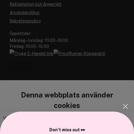
Reklamation och ångerrätt
Användarvillkor
Sekretesspolicy
Öppettider:
Måndag–torsdag: 10:00–16:00
Fredag: 10:00–15:00
Denna webbplats använder
Cocopanda.se
cookies
Om oss
Bli medlem
Vi använder enhetsidentifierare för att anpassa innehållet och
annonserna till användarna, tillhandahålla funktioner för sociala medier
Samarbeta med oss
Don’t miss out 👀
och analysera vår trafik. Vi vidarebefordrar även sådana identifierare