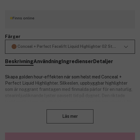
Finns online
Färger
Conceal + Perfect Facelift Liquid Highlighter 02 Stardust 8ml
Beskrivning
Användning
Ingredienser
Detaljer
Skapa golden hour-effekten när som helst med Conceal +
Perfect Liquid Highlighter. Silkeslen, uppbyggbar highlighter
som är noggrant framtagen med finmalda pärlor för en naturlig,
stearinljusliknande lyster oavsett tid på dygnet. Den riktade
kuddapplikatorn gör att du kan applicera produkten sömlöst för
Stäng
en soft-focus-glöd på ett ögonblick. Den uppbyggbara
formulan lägger sig jämnt lager på lager och torkar jämnt för en
Läs mer
lyster på nästa nivå.
Produktnummer:
3314926