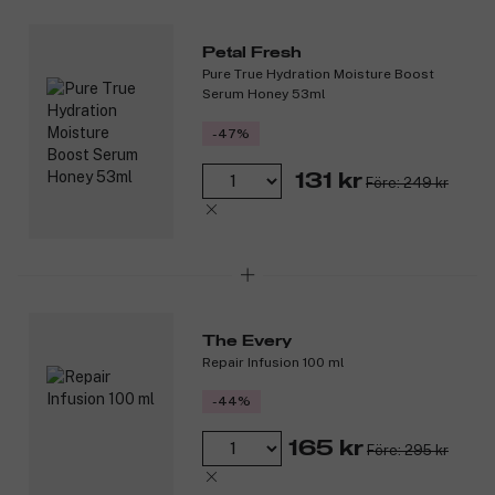
Petal Fresh
Pure True Hydration Moisture Boost
Serum Honey 53ml
-47%
131 kr
Före: 249 kr
The Every
Repair Infusion 100 ml
-44%
165 kr
Före: 295 kr