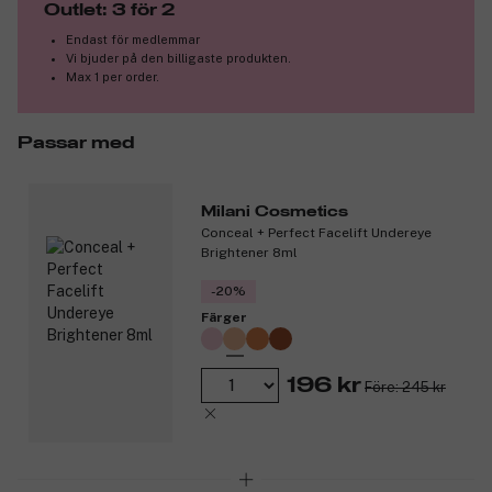
Outlet: 3 för 2
Endast för medlemmar
Vi bjuder på den billigaste produkten.
Max 1 per order.
Passar med
Milani Cosmetics
Conceal + Perfect Facelift Undereye
Brightener 8ml
-20%
Färger
196 kr
Före: 245 kr