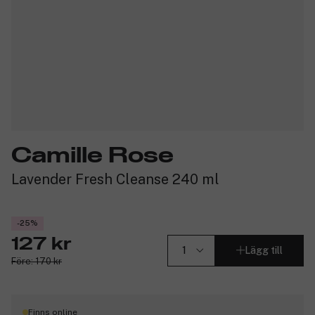
Camille Rose
Lavender Fresh Cleanse 240 ml
-25%
127 kr
Lägg till
Före: 170 kr
Finns online