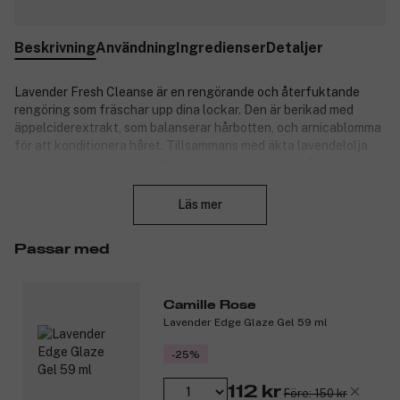
Beskrivning
Användning
Ingredienser
Detaljer
Lavender Fresh Cleanse är en rengörande och återfuktande
rengöring som fräschar upp dina lockar. Den är berikad med
äppelciderextrakt, som balanserar hårbotten, och arnicablomma
för att konditionera håret. Tillsammans med äkta lavendelolja
ger rengöringen en aromatisk upplevelse som gör håret rent,
Stäng
mjukt och glansigt. Perfekt för att ge lockarna en förnyad
känsla med extra fukt och glans.
Läs mer
Produktnummer:
3314881
Passar med
Camille Rose
Lavender Edge Glaze Gel 59 ml
-25%
112 kr
Före: 150 kr