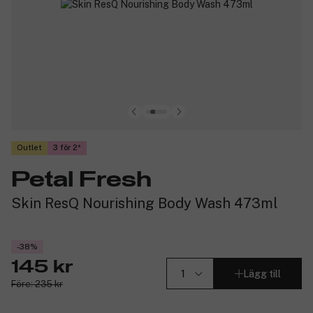
Outlet
3 för 2
Petal Fresh
Skin ResQ Nourishing Body Wash 473ml
-38%
145 kr
Lägg till
Före: 235 kr