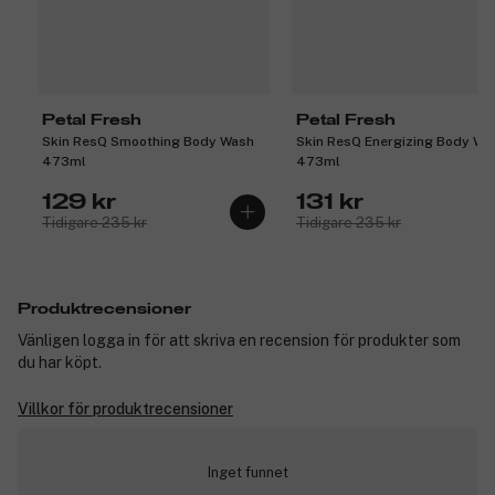
Petal Fresh
Petal Fresh
Skin ResQ Smoothing Body Wash
Skin ResQ Energizing Body Wa
473ml
473ml
129 kr
131 kr
Tidigare 235 kr
Tidigare 235 kr
Produktrecensioner
Vänligen logga in för att skriva en recension för produkter som
du har köpt.
Villkor för produktrecensioner
Inget funnet