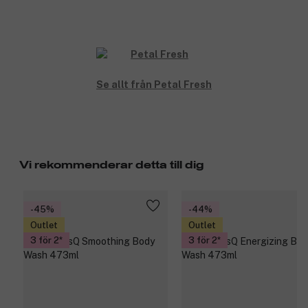
Se allt från Petal Fresh
Vi rekommenderar detta till dig
-45%
-44%
Outlet
Outlet
3 för 2
3 för 2