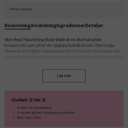
Finns online
Beskrivning
Användning
Ingredienser
Detaljer
Skin ResQ Nourishing Body Wash är en återfuktande
kroppstvätt som lyfter din dagliga hudvårdsrutin. Den lyxiga
formulan innehåller hyaluronsyra för en intensiv fuktboost och
aloe vera för att ge huden en närande upplevelse. Kroppstvätten
rengör och förnyar huden, och lämnar den oemotståndligt mjuk,
Stäng
revitaliserad och djupt återfuktad.
Läs mer
Produktnummer:
3314757
Outlet: 3 för 2
Endast för medlemmar
Vi bjuder på den billigaste produkten.
Max 1 per order.