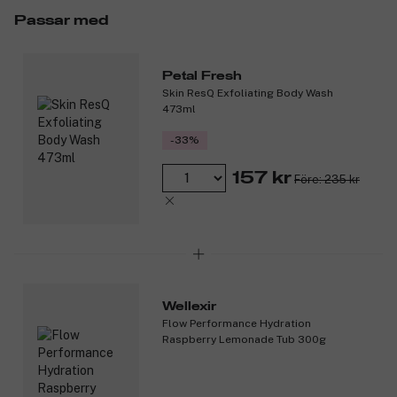
Passar med
Petal Fresh
Skin ResQ Exfoliating Body Wash
473ml
-33%
157 kr
Före: 235 kr
Wellexir
Flow Performance Hydration
Raspberry Lemonade Tub 300g