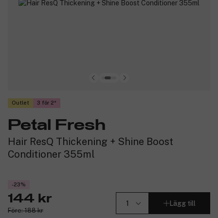
Outlet
3 för 2
Petal Fresh
Hair ResQ Thickening + Shine Boost
Conditioner 355ml
-23%
144 kr
Lägg till
Före: 188 kr