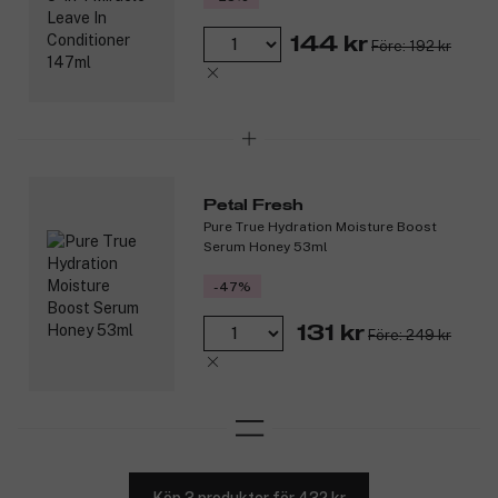
144 kr
Före: 192 kr
Petal Fresh
Pure True Hydration Moisture Boost
Serum Honey 53ml
-47%
131 kr
Före: 249 kr
Köp 3 produkter för 432 kr