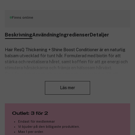
Finns online
Beskrivning
Användning
Ingredienser
Detaljer
Hair ResQ Thickening + Shine Boost Conditioner är en naturlig
balsam utvecklad för tunt hår. Formulerad med biotin för att
stärka och revitalisera håret, samt koffein för att ge energi och
stimulera hårsäckarna och främja en hälsosam hårväxt.
Certifierad ekologisk citronmynta och ananas bidrar till att
Stäng
skydda håret mot miljöskador och strama upp fjällskiktet, vilket
ger slätare och mer glansiga hårstrån. Produkten är vegansk,
Läs mer
och förpackningen är gjord av 100 % återvunnen Ocean Bound
Plastic.
Produktnummer:
3314749
Outlet: 3 för 2
Endast för medlemmar
Vi bjuder på den billigaste produkten.
Max 1 per order.