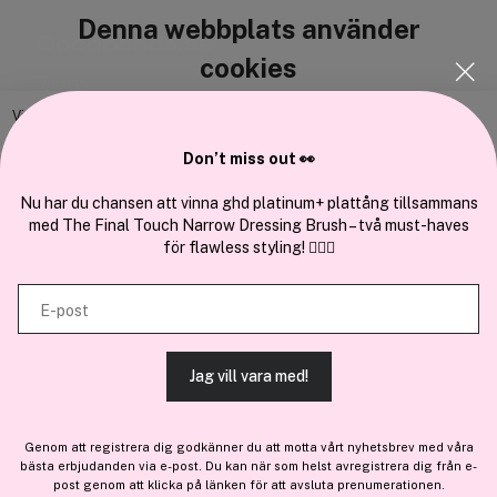
Denna webbplats använder
Cocopanda.se
cookies
Om oss
Bli medlem
Vi använder enhetsidentifierare för att anpassa innehållet och
annonserna till användarna, tillhandahålla funktioner för sociala medier
Samarbeta med oss
Don’t miss out 👀
och analysera vår trafik. Vi vidarebefordrar även sådana identifierare
och annan information från din enhet till de sociala medier och annons-
Nu har du chansen att vinna ghd platinum+ plattång tillsammans
med The Final Touch Narrow Dressing Brush – två must-haves
och analysföretag som vi samarbetar med. Dessa kan i sin tur
för flawless styling! 💇‍♀️✨
kombinera informationen med annan information som du har
tillhandahållit eller som de har samlat in när du har använt deras
En del av
Brandsdal Group AS
E-post
tjänster.
För personlig vägledning om professionella hårprodukter, klicka
här
.
Jag vill vara med!
TILLÅT ALLA COOKIES
Genom att registrera dig godkänner du att motta vårt nyhetsbrev med våra
bästa erbjudanden via e-post. Du kan när som helst avregistrera dig från e-
VISA DETALJER
post genom att klicka på länken för att avsluta prenumerationen.