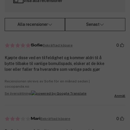
Visa alla recensioner
Alla recensioner
Senast
0
Bekräftad köpare
Sofie
Kjøpte disse ved en tilfeldighet og kommer aldri til å
bytte tilbake til vanlige bomullspads, elsker at de ikke
loer eller faller fra hverandre som vanlige pads gjør
Recensionen skrevs av Sofie för en månad sedan |
cocopanda.no
Se översättning
Anmäl
0
Bekräftad köpare
Mari