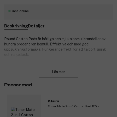
Finns online
Beskrivning
Detaljer
Round Cotton Pads är härliga och mjuka bomullsrondeller av
hundra procent ren bomull. Effektiva och med god
uppsugningsförmåga. Fungerar perfekt för att ta bort smink
och nagellack.
Produktnummer:
3314004
Stäng
Läs mer
Passar med
Klairs
Toner Mate 2-in-1 Cotton Pad 120 st