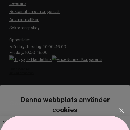
Leverans
Reklamation och ångerrätt
Användarvillkor
Sekretesspolicy
Öppettider:
Måndag–torsdag: 10:00–16:00
Fredag: 10:00–15:00
Denna webbplats använder
Cocopanda.se
cookies
Om oss
Bli medlem
Vi använder enhetsidentifierare för att anpassa innehållet och
annonserna till användarna, tillhandahålla funktioner för sociala medier