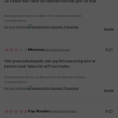
De funker men faller litt sammen hvis man gnir for mye
Recensionen skrevs av Mari för 6 månader sedan |
cocopanda.no
Se översättning
Anmäl
0
Bekräftad köpare
Monica
Helt greie bomullspads, men jeg likte personlig ikke at
kanten rundt føltes litt røff mot huden.
Recensionen skrevs av Monica för 8 månader sedan |
cocopanda.no
Se översättning
Anmäl
0
Bekräftad köpare
Fay Kristin