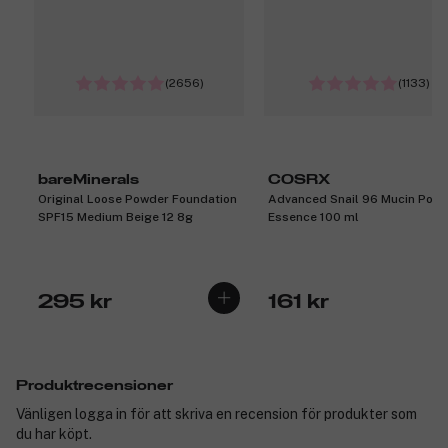
(2656)
(1133)
bareMinerals
COSRX
Original Loose Powder Foundation
Advanced Snail 96 Mucin Powe
SPF15 Medium Beige 12 8g
Essence 100 ml
295 kr
161 kr
Produktrecensioner
Vänligen logga in för att skriva en recension för produkter som
du har köpt.