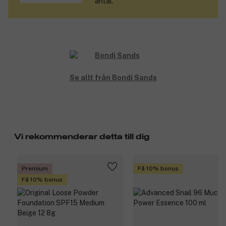
antal.
naturligt gyllene glöd, samtidigt som de återfuktar huden och
får färgen att hålla länge.
Produktnummer:
3313793
Se allt från Bondi Sands
Vi rekommenderar detta till dig
Premium
Få 10% bonus
Få 10% bonus