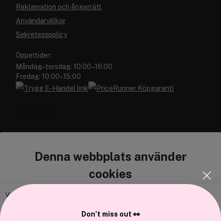
Reklamation och ångerrätt
Användarvillkor
Sekretesspolicy
Öppettider:
Måndag–torsdag: 10:00–16:00
Fredag: 10:00–15:00
Denna webbplats använder
Cocopanda.se
cookies
Om oss
Bli medlem
Vi använder enhetsidentifierare för att anpassa innehållet och
annonserna till användarna, tillhandahålla funktioner för sociala medier
Samarbeta med oss
Don’t miss out 👀
och analysera vår trafik. Vi vidarebefordrar även sådana identifierare