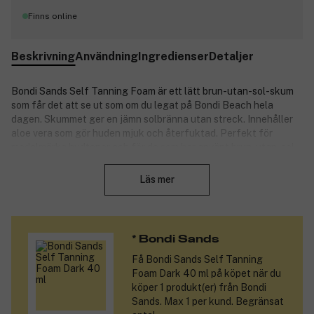
Finns online
Beskrivning
Användning
Ingredienser
Detaljer
Bondi Sands Self Tanning Foam är ett lätt brun-utan-sol-skum
som får det att se ut som om du legat på Bondi Beach hela
dagen. Skummet ger en jämn solbränna utan streck. Innehåller
aloe vera som gör huden mjuk och återfuktad. Perfekt för
medelmörka hudtoner och för de som har använt brun-utan-sol
Stäng
förr. Alla brun-utan-sol-skum från Bondi Sands doftar lätt av
kokos.
Läs mer
Den unika och tydliga guidefärgen gör det lätt att kontrollera
att skummet applicerats jämnt. Guidefärgen försvinner i
duschen när skummet fått verka.
* Bondi Sands
Bondi Sands är en liten bit av Australien på flaska, och för
Få
Bondi Sands Self Tanning
tankarna till sol, hav och sandstränder. Märket inspireras av
Foam Dark 40 ml
på köpet när du
Bondi Beach, Australiens allra mest ikoniska strand, och strävar
köper 1 produkt(er) från Bondi
efter att göra den perfekta brun-utan-sol-brännan tillgänglig
Sands. Max 1 per kund. Begränsat
för alla. Produkterna är av hög salongskvalitet och ger en jämn,