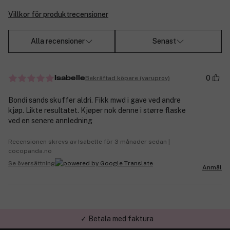
Villkor för produktrecensioner
Alla recensioner
Senast
0
Bekräftad köpare (varuprov)
Isabelle
Bondi sands skuffer aldri. Fikk mwd i gave ved andre
kjøp. Likte resultatet. Kjøper nok denne i større flaske
ved en senere annledning
Recensionen skrevs av Isabelle för 3 månader sedan |
cocopanda.no
Se översättning
Anmäl
✓ Betala med faktura