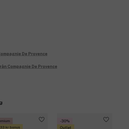
 från Compagnie De Provence
g
emium
-30%
 33 kr bonus
Outlet