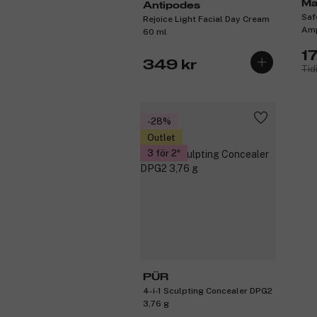
Ma
Antipodes
Saf
Rejoice Light Facial Day Cream
Amp
60 ml
17
349 kr
Tid
-28%
Outlet
3 för 2
PÜR
4-i-1 Sculpting Concealer DPG2
3,76 g