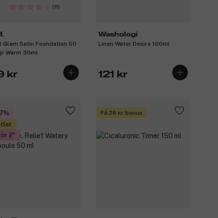
(11)
f.
Washologi
t Glam Satin Foundation 50
Linen Water Desire 100ml
p Warm 30ml
9 kr
121 kr
37%
Få 28 kr bonus
tlet
för 2