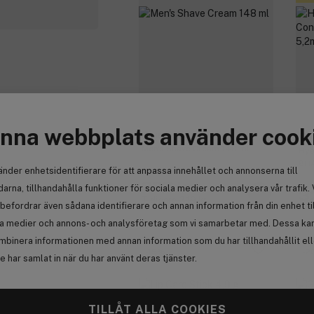
nna webbplats använder cook
Australian Gold
By
Men's Shave Cream 148 ml
Hya
8HA
änder enhetsidentifierare för att anpassa innehållet och annonserna till
223 kr
arna, tillhandahålla funktioner för sociala medier och analysera vår trafik. 
3
Tidigare 319 kr
befordrar även sådana identifierare och annan information från din enhet ti
la medier och annons- och analysföretag som vi samarbetar med. Dessa kan 
mbinera informationen med annan information som du har tillhandahållit el
-15%
-2
 har samlat in när du har använt deras tjänster.
TILLÅT ALLA COOKIES