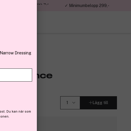
jon kunder – Trustpilot 4,7
✓ Minimumbelopp 299,-
av 5
 Narrow Dressing
 Provence
Lägg till
ost. Du kan när som
ionen.