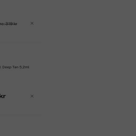
re: 319 kr
. Deep Tan 5,2ml
kr