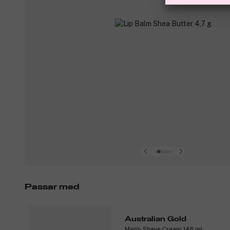
Passar med
Australian Gold
Men's Shave Cream 148 ml