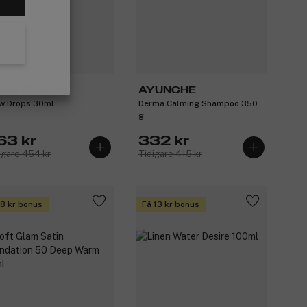
stle & Mortar
AYUNCHE
w Drops 30ml
Derma Calming Shampoo 350
g
63 kr
332 kr
igare 454 kr
Tidigare 415 kr
 8 kr bonus
Få 13 kr bonus