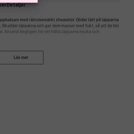
ser
Detaljer
läppbalsam med rättvisemärkt sheasmör. Glider lätt på läpparna
. Skyddar läpparna och ger dem massor med fukt, så att de blir
ar. Använd dagligen för att hålla läpparna mjuka och
Stäng
Läs mer