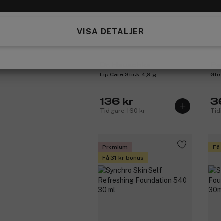
VISA DETALJER
Dr. Hauschka
Pe
Lip Care Stick 4,9 g
Glo
136 kr
3
Tidigare 160 kr
Tid
Premium
Få
Få 31 kr bonus