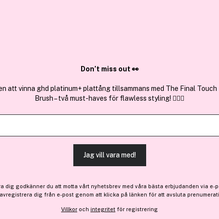
✓ Över 1,5 mil
ktura
✓ Trygg E-handel
Sök bland 25.229 produkter..
Don’t miss out 👀
en att vinna ghd platinum+ plattång tillsammans med The Final Touch
Brush – två must-haves för flawless styling! 💇‍♀️✨
Få 15 kr bonus
Compagnie De
Lip Balm Shea Butter 4,7 g
Jag vill vara med!
142 kr
ra dig godkänner du att motta vårt nyhetsbrev med våra bästa erbjudanden via e-p
 avregistrera dig från e-post genom att klicka på länken för att avsluta prenumerat
Finns online
Villkor
och
integritet
för registrering