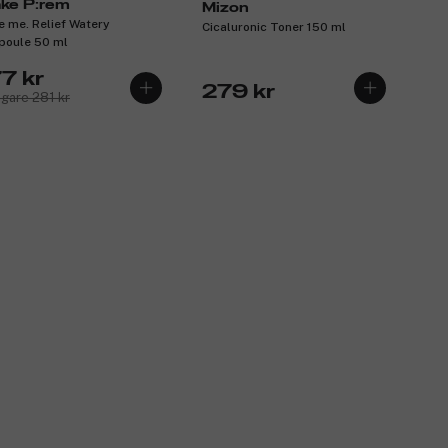
ke P:rem
Mizon
e me. Relief Watery
Cicaluronic Toner 150 ml
oule 50 ml
7 kr
279 kr
igare 281 kr