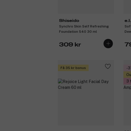
Shiseido
e.l.
Synchro Skin Self Refreshing
Sof
Foundation 540 30 ml
Dee
309 kr
7
Få 35 kr bonus
-
Ou
3 