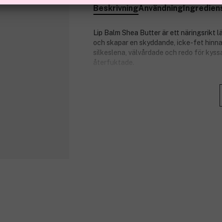
Beskrivning
Användning
Ingredien
Lip Balm Shea Butter är ett näringsrikt 
och skapar en skyddande, icke-fet hinna
silkeslena, välvårdade och redo för kyss
återfuktade.
Produktnummer:
3313644