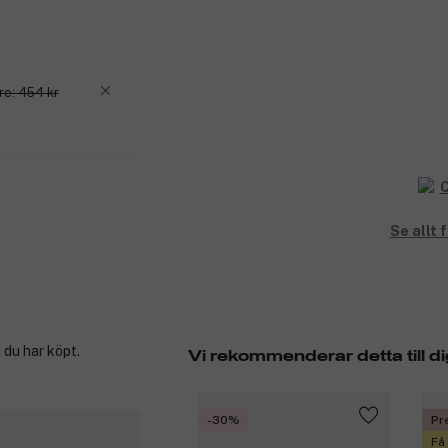
re: 454 kr
Se allt
 du har köpt.
Vi rekommenderar detta till di
-30%
Pr
Få