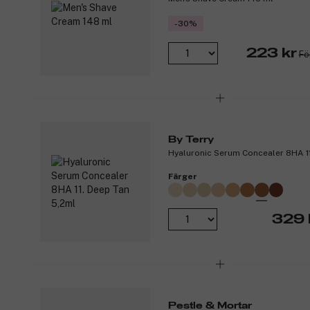
-30%
223 kr
Fö
By Terry
Hyaluronic Serum Concealer 8HA 11
Färger
329 
Pestle & Mortar