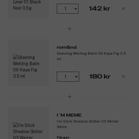
142 kr
rom&nd
Glasting Melting Balm 06 Kaya Fig 3,5
ml
180 kr
I´M MEME
I´m Stick Shadow Glitter 03 Winter
White
Färger