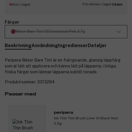
Förväntas i lager
Slut i lager
Okänt
Färger
Water Bare Tint 03 Emotional Pink 3,7g
Beskrivning
Användning
Ingredienser
Detaljer
Peripera Water Bare Tint är en fuktgivande, glansig läppfärg
som är lätt att applicera och känns lätt på läpparna, i livliga,
friska färger som lämnar läpparna subtilt tonade.
Produktnummer:
3313284
Passar med
peripera
Ink Thin Thin Brush Liner 01 Black Noir
0,5g