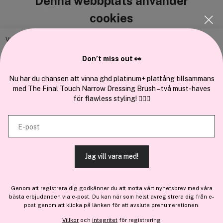
Denna webbplats använder
Cocopanda.se
cookies
Om oss
Bli medlem
Vi använder enhetsidentifierare för att anpassa innehållet och
annonserna till användarna, tillhandahålla funktioner för sociala medier
Samarbeta med oss
Don’t miss out 👀
och analysera vår trafik. Vi vidarebefordrar även sådana identifierare
och annan information från din enhet till de sociala medier och annons-
Nu har du chansen att vinna ghd platinum+ plattång tillsammans
med The Final Touch Narrow Dressing Brush – två must-haves
och analysföretag som vi samarbetar med. Dessa kan i sin tur
för flawless styling! 💇‍♀️✨
kombinera informationen med annan information som du har
En del av
Brandsdal Group AS
tillhandahållit eller som de har samlat in när du har använt deras
E-post
tjänster.
För personlig vägledning om professionella hårprodukter, klicka
här
.
Jag vill vara med!
TILLÅT ALLA COOKIES
Genom att registrera dig godkänner du att motta vårt nyhetsbrev med våra
bästa erbjudanden via e-post. Du kan när som helst avregistrera dig från e-
VISA DETALJER
post genom att klicka på länken för att avsluta prenumerationen.
Villkor
och
integritet
för registrering