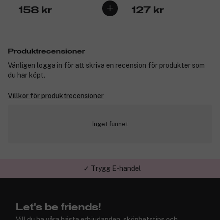
158 kr
127 kr
Produktrecensioner
Vänligen logga in för att skriva en recension för produkter som
du har köpt.
Villkor för produktrecensioner
Inget funnet
✓ Trygg E-handel
Let's be friends!
Vill du ha våra bästa erbjudanden, skönhetstips och