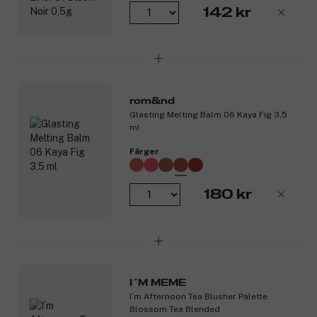
142 kr
rom&nd
Glasting Melting Balm 06 Kaya Fig 3,5
ml
Färger
180 kr
I´M MEME
I´m Afternoon Tea Blusher Palette
Blossom Tea Blended