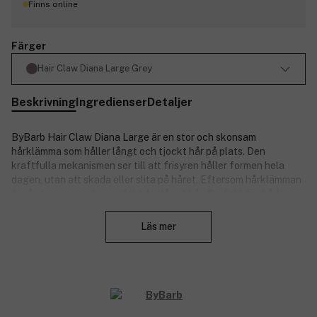
Finns online
Färger
Hair Claw Diana Large Grey
Beskrivning
Ingredienser
Detaljer
ByBarb Hair Claw Diana Large är en stor och skonsam
hårklämma som håller långt och tjockt hår på plats. Den
kraftfulla mekanismen ser till att frisyren håller formen hela
dagen, utan att skada eller slita på håret. Eftersom hårklämman
är så stor passar den perfekt för långt hår. Perfekt för både
Stäng
vardagsfrisyrer och festliga tillfällen. Storlek: 12 cm x 4,5 cm.
Läs mer
Produktnummer:
3313048