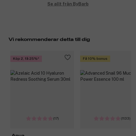
Se allt från ByBarb
Vi rekommenderar detta till dig
Köp 2, få 25%
Få 10% bonus
(17)
(1133)
Anua