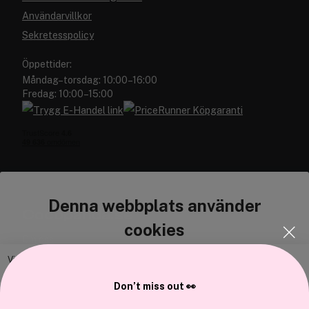
Användarvillkor
Sekretesspolicy
Öppettider:
Måndag–torsdag: 10:00–16:00
Fredag: 10:00–15:00
Denna webbplats använder
Cocopanda.se
cookies
Om oss
Bli medlem
Vi använder enhetsidentifierare för att anpassa innehållet och
annonserna till användarna, tillhandahålla funktioner för sociala medier
Samarbeta med oss
Don’t miss out 👀
och analysera vår trafik. Vi vidarebefordrar även sådana identifierare