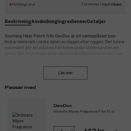
Förväntas i lager
Tillfälligt slut
Okänt
Beskrivning
Användning
Ingredienser
Detaljer
Soothing Heat Patch från DeoDoc är ett värmeplåster som
lindrar mensvärk i nedre delen av magen eller ryggen. Det tunna
materialet gör att plåstret kan bäras under kläderna utan att
synas. Ger en avslappnande värme inom några minuter och i upp
till cirka tio timmar. Plåstret fästs direkt på kläderna, exempelvis
Stäng
trosor, t-shirts, undertröjor eller byxor. Undvik direktkontakt med
huden och var noga med att inte använda den på spets- eller
Läs mer
meshtrosor.
Produktnummer:
3312987
Passar med
DeoDoc
Intimate Wipes Fragrance Free 10 st
142 kr