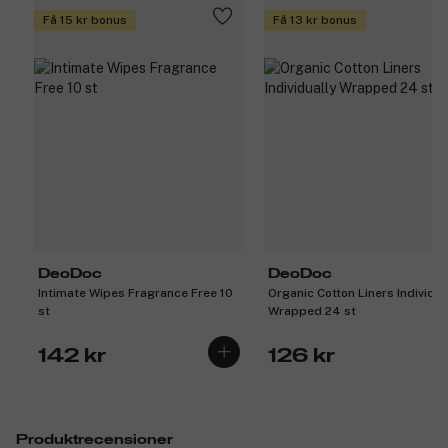
Få 15 kr bonus
Få 13 kr bonus
DeoDoc
DeoDoc
Intimate Wipes Fragrance Free 10
Organic Cotton Liners Individua
st
Wrapped 24 st
142 kr
126 kr
Produktrecensioner