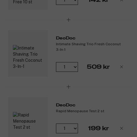
DeoDoc
Intimate Shaving Trio Fresh Coconut
3-In-1
509 kr
DeoDoc
Rapid Menopause Test 2 st
199 kr