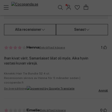
Visa alla recensioner
Sök bland 25.266 produkter..
Alla recensioner
Senast
1
Bekräftad köpare
Henna
Ihan kivat värit. Samanlaiset liilat oli myös. Aika hyvin
vastasi kuvan värejä.
Kknekki Hair Tie Bundle 52 4 st.
Recensionen skrevs av Henna för 5 månader sedan |
cocopanda.fi
Se översättning
Anmäl
0
Bekräftad köpare
Emelie