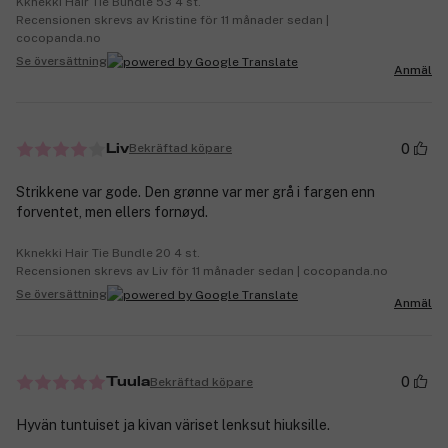
Kknekki Hair Tie Bundle 53 4 st.
Recensionen skrevs av Kristine för 11 månader sedan |
cocopanda.no
Se översättning
Anmäl
0
Bekräftad köpare
Liv
Strikkene var gode. Den grønne var mer grå i fargen enn
forventet, men ellers fornøyd.
Kknekki Hair Tie Bundle 20 4 st.
Recensionen skrevs av Liv för 11 månader sedan | cocopanda.no
Se översättning
Anmäl
0
Bekräftad köpare
Tuula
Hyvän tuntuiset ja kivan väriset lenksut hiuksille.