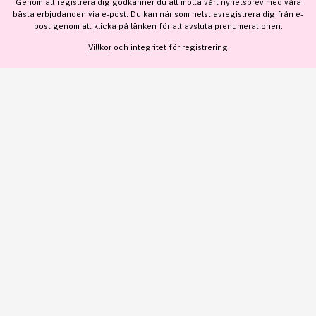
Genom att registrera dig godkänner du att motta vårt nyhetsbrev med våra
bästa erbjudanden via e-post. Du kan när som helst avregistrera dig från e-
Bara 1 på lager
VISA DETALJER
post genom att klicka på länken för att avsluta prenumerationen.
Lägg till
140 kr
Villkor
och
integritet
för registrering