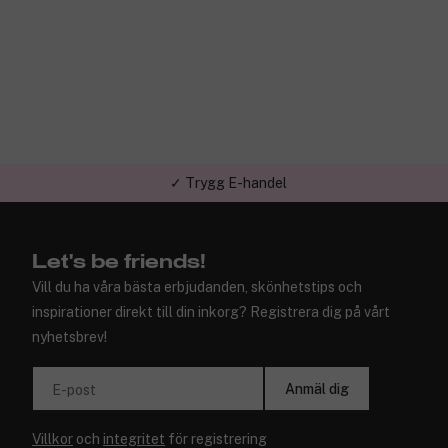
✓ Trygg E-handel
Let's be friends!
Vill du ha våra bästa erbjudanden, skönhetstips och
inspirationer direkt till din inkorg? Registrera dig på vårt
nyhetsbrev!
Anmäl dig
E-post
Villkor
och
integritet
för registrering