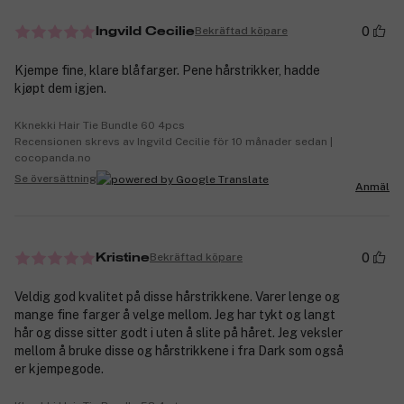
0
Bekräftad köpare
Ingvild Cecilie
Kjempe fine, klare blåfarger. Pene hårstrikker, hadde
kjøpt dem igjen.
Kknekki Hair Tie Bundle 60 4pcs
Recensionen skrevs av Ingvild Cecilie för 10 månader sedan |
cocopanda.no
Se översättning
Anmäl
0
Bekräftad köpare
Kristine
Veldig god kvalitet på disse hårstrikkene. Varer lenge og
mange fine farger å velge mellom. Jeg har tykt og langt
hår og disse sitter godt i uten å slite på håret. Jeg veksler
mellom å bruke disse og hårstrikkene i fra Dark som også
er kjempegode.