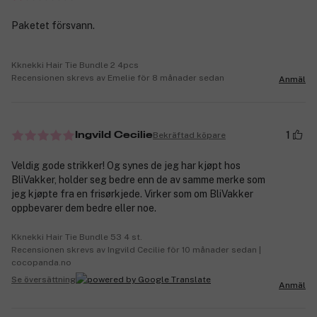
Paketet försvann.
Kknekki Hair Tie Bundle 2 4pcs
Recensionen skrevs av Emelie för 8 månader sedan
Anmäl
1
Bekräftad köpare
Ingvild Cecilie
Veldig gode strikker! Og synes de jeg har kjøpt hos
BliVakker, holder seg bedre enn de av samme merke som
jeg kjøpte fra en frisørkjede. Virker som om BliVakker
oppbevarer dem bedre eller noe.
Kknekki Hair Tie Bundle 53 4 st.
Recensionen skrevs av Ingvild Cecilie för 10 månader sedan |
cocopanda.no
Se översättning
Anmäl