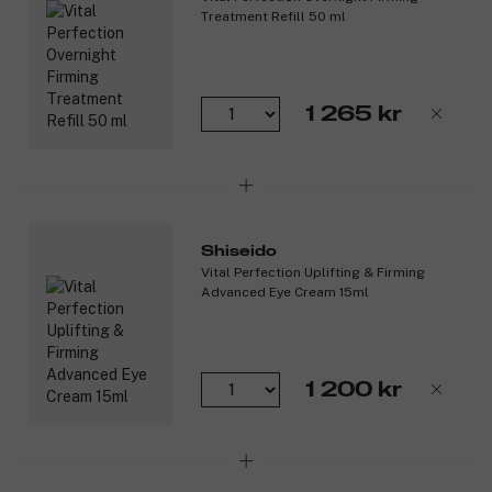
Egenskaper:
Treatment Refill 50 ml
Refill.
Perfekt för torr hud. Minskar rynkor och slapphet.
Kliniskt bevisad förmåga att göra huden fastare och
1 265 kr
ljusare på bara en vecka. (1)
Rik, lugnande konsistens.
Kliniskt bevisade fördelar:
På bara fyra timmar: 75 procent mer återfuktad hud. (3)
På bara en vecka: 28 procent fastare, ljusare och
Shiseido
spänstigare hud. (4)
Vital Perfection Uplifting & Firming
Efter åtta veckor: 49 procent fastare, ljusare och
Advanced Eye Cream 15ml
spänstigare hud. (1)
På en vecka:
86 procent: huden blir fastare.
1 200 kr
77 procent: djupa rynkor blir mindre synliga.
80 procent: huden får ett lyft.
90 procent: hudens blir mindre matt.
95 procent: huden ser ljus ut.
96 procent: huden känns slät och behaglig.