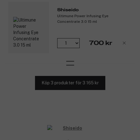
Konsumenttest:
Shiseido
Ultimune Power Infusing Eye
(1) Konsumenttest på 110 frivilliga.
Concentrate 3.0 15 ml
(2) Klinisk bedömning av ljusstyrka på 35 (Vital Perfection
Uplifting and Firming Cream) respektive 31 kvinnor
(Advanced Cream Enriched).
700 kr
(3) Instrumentellt test på 11 kvinnor.
(4) Självskattningstest på 100 frivilliga.
(5) Självskattningstest på 98 frivilliga.
*In vitro-test.
Produktnummer:
3311445
Köp 3 produkter för 3 165 kr