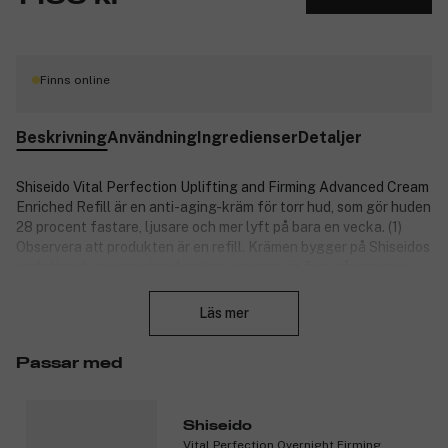
Finns online
Beskrivning
Användning
Ingredienser
Detaljer
Shiseido Vital Perfection Uplifting and Firming Advanced Cream
Enriched Refill är en anti-aging-kräm för torr hud, som gör huden
28 procent fastare, ljusare och mer lyft på bara en vecka. (1)
Observera att produkten är en refill. Krämen bygger på Shiseidos
omfattande neurovetenskapliga expertis, är fyra gånger mer
Stäng
effektiv än tidigare (2) och tillämpar de patenterade
teknologierna SafflowerRED™ och ReneuraRED Technology™
Läs mer
för att främja hudens regenereringsprocess och bekämpa
rynkor. Den lyxiga konsistensen och den härliga doften av
Passar med
japansk orkidé innebär att krämen inte bara ger kliniskt
dokumenterade resultat, utan också är härlig att använda.
Dermatologiskt testad och icke-komedogen. Refillen innebär 79
procent mindre plastavfall än originalförpackningen.
Shiseido
Vital Perfection Overnight Firming