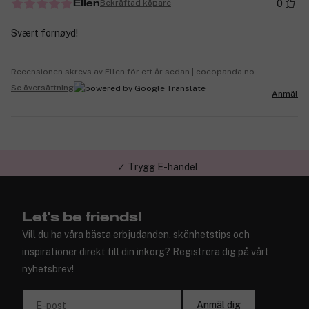
0
Bekräftad köpare
Ellen
Svært fornøyd!
Recensionen skrevs av Ellen för ett år sedan | cocopanda.no
Se översättning
Anmäl
✓ Trygg E-handel
Let's be friends!
Vill du ha våra bästa erbjudanden, skönhetstips och
inspirationer direkt till din inkorg? Registrera dig på vårt
nyhetsbrev!
Anmäl dig
E-post