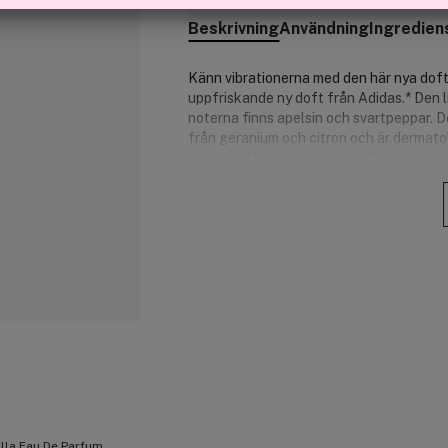
Beskrivning
Användning
Ingredien
Känn vibrationerna med den här nya doft
uppfriskande ny doft från Adidas.* Den l
noterna finns apelsin och svartpeppar. D
från geranium och citron och är dermato
Upptäck Vibes – en härlig doftkollektion
Egenskaper och fördelar:
Uppiggande och stimulerande doft 
Bland noterna finns apelsin och s
Naturliga eteriska oljor.
Dermatologiskt testad.
Vegansk.
Tillverkad av återvunnet material.
Unisex.
Doftnoter:
Toppnoter: guava, mango, citron.
Hjärtnoter: freesia, nektarin, egyp
illa Eau De Parfum