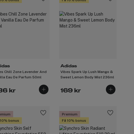
idas
Adidas
es Chill Zone Lavender And
Vibes Spark Up Lush Mango &
illa Eau De Parfum 50ml
Sweet Lemon Body Mist 236ml
36 kr
169 kr
emium
Premium
 10% bonus
Få 10% bonus