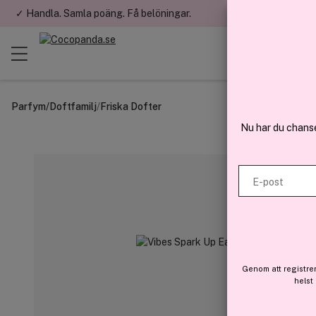
✓ Handla. Samla poäng. Få belöningar.
✓ Betala med fa
Parfym
/
Doftfamilj
/
Friska Dofter
Nu har du chans
E-post
Genom att registre
helst