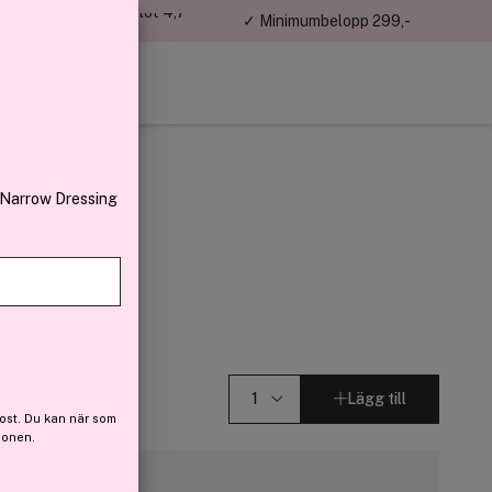
jon kunder – Trustpilot 4,7
✓ Minimumbelopp 299,-
av 5
 Narrow Dressing
rfum 50ml
Lägg till
ost. Du kan när som
ionen.