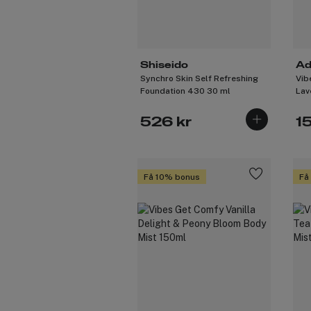
Shiseido
Ad
Synchro Skin Self Refreshing
Vib
Foundation 430 30 ml
Lav
Mis
526 kr
1
Få 10% bonus
Få