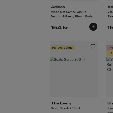
Adidas
Ad
Vibes Get Comfy Vanilla
Vib
Delight & Peony Bloom Body
Tea
Mist 150ml
Mis
154 kr
1
Få 10% bonus
Pr
Få
The Every
Sh
Scalp Scrub 200 ml
Syn
Fou