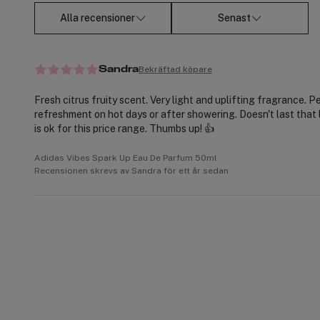
Alla recensioner
Senast
Bekräftad köpare
Sandra
Fresh citrus fruity scent. Very light and uplifting fragrance. P
refreshment on hot days or after showering. Doesn't last that 
is ok for this price range. Thumbs up! 👍
Adidas Vibes Spark Up Eau De Parfum 50ml
Recensionen skrevs av Sandra för ett år sedan