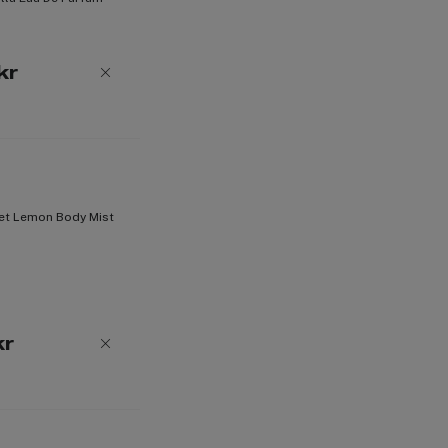
Basnoter: cederträ, ljust trä.
*Enligt 81 procent av totalt 106 deltaga
kr
Produktnummer:
3311150
et Lemon Body Mist
kr