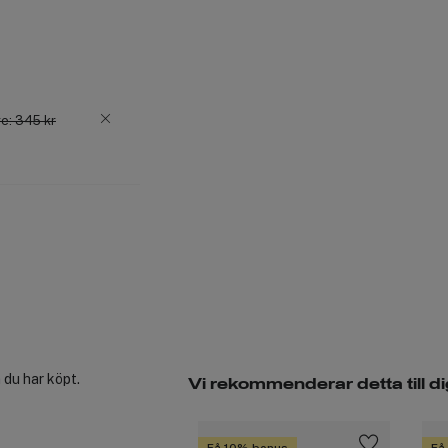
e: 345 kr
 du har köpt.
Vi rekommenderar detta till di
Få 10% bonus
Få