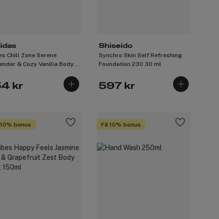
idas
Shiseido
es Chill Zone Serene
Synchro Skin Self Refreshing
ender & Cozy Vanilla Body
Foundation 230 30 ml
t 150ml
54 kr
597 kr
 10% bonus
Få 10% bonus