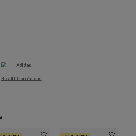
Se allt från Adidas
g
 10% bonus
Få 10% bonus