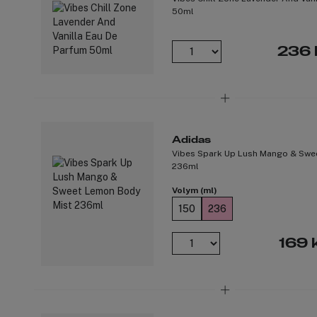
50ml
236 
Adidas
Vibes Spark Up Lush Mango & Swe
236ml
Volym (ml)
150
236
169 