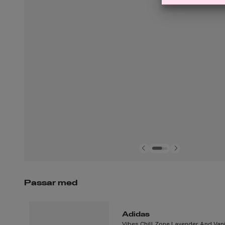
Passar med
Adidas
Vibes Chill Zone Lavender And Van