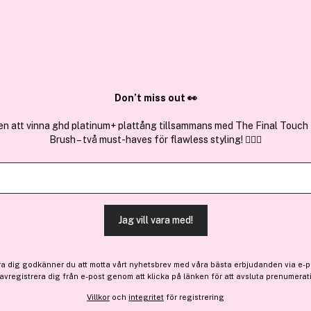
✓ Över 1,5 mil
ktura
✓ Trygg E-handel
Sök bland 25.265 produkter..
Don’t miss out 👀
en att vinna ghd platinum+ plattång tillsammans med The Final Touch
Brush – två must-haves för flawless styling! 💇‍♀️✨
Få 10% bonus
Adidas
Vibes Spark Up Eau De Pa
Jag vill vara med!
Bara 2 på lager
239 kr
ra dig godkänner du att motta vårt nyhetsbrev med våra bästa erbjudanden via e-p
 avregistrera dig från e-post genom att klicka på länken för att avsluta prenumerat
Villkor
och
integritet
för registrering
Finns online