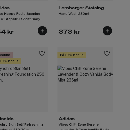
idas
Lernberger Stafsing
es Happy Feels Jasmine
Hand Wash 250ml
 & Grapefruit Zest Body
t 150ml
54 kr
373 kr
emium
Få 10% bonus
 10% bonus
iseido
Adidas
chro Skin Self Refreshing
Vibes Chill Zone Serene
ndation 250 30 ml
Lavender & Cozy Vanilla Body