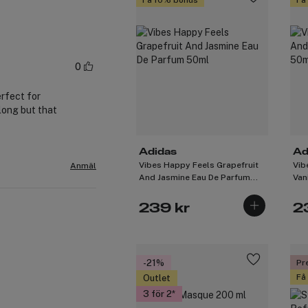
0
erfect for
long but that
Adidas
Ad
Vibes Happy Feels Grapefruit
Vib
Anmäl
And Jasmine Eau De Parfum
Van
50ml
239 kr
2
-21%
Pr
Få
Outlet
3 för 2