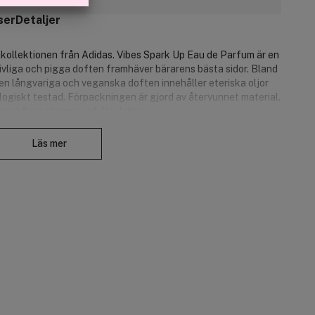
ser
Detaljer
kollektionen från Adidas. Vibes Spark Up Eau de Parfum är en
ivliga och pigga doften framhäver bärarens bästa sidor. Bland
en långvariga och veganska doften innehåller eteriska oljor
logiskt testad. Förpackningen är gjord av återvunnet material.
 med flera stämningsfulla dofter.
Stäng
Läs mer
som skapar positiva känslor.*
vartpeppar.
tisk geraniumolja.