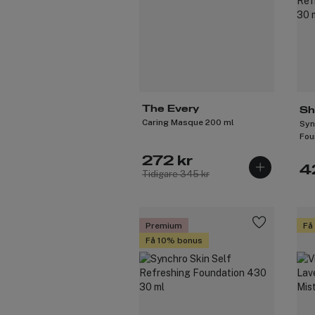
The Every
Sh
Caring Masque 200 ml
Syn
Fou
272 kr
4
Tidigare 345 kr
Premium
Få
Få 10% bonus