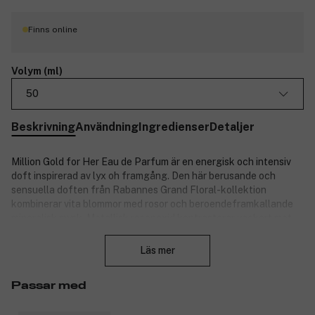
Finns online
Volym (ml)
50
Beskrivning
Användning
Ingredienser
Detaljer
Million Gold for Her Eau de Parfum är en energisk och intensiv
doft inspirerad av lyx oh framgång. Den här berusande och
sensuella doften från Rabannes Grand Floral-kollektion
kombinerar vita blommor med rosor och beroendeframkallande
mineralisk mysk. Metallisk rosenoxid kontrasterar vackert mot
Stäng
salta och myskiga noter. Den mångfasetterade glasflakongen
med Rabannes ikoniska XL-kedja är lika elegant som doften.
Läs mer
Produktnummer:
3309606
Passar med