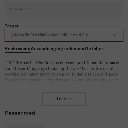
Finns online
Färger
Mask Fit Red Mini Cushion 24N Latte 4,5 g
Beskrivning
Användning
Ingredienser
Detaljer
TIRTIR Mask Fit Red Cushion är en omtyckt foundation som är
känd för sin långvariga täckning – hela 72 timmar. Ger en lätt,
byggbar och halvmatt finish som gör huden slät och strålande.
Extrakt från hibiskus och röd propolis ökar hudens spänst och
skapar en ungdomlig lyster.
Stäng
Egenskaper:
Läs mer
Täcker i 72 timmar: Håller sig felfri utan att blekna eller bli
kakig.
Passar med
Byggbar täckning: Döljer rodnad, orenheter och mörka
ringar.
Låter huden andas: Lätt sammansättning som passar alla