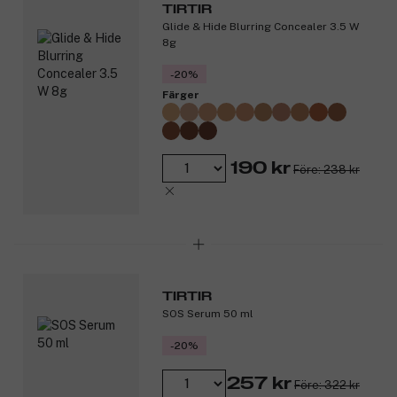
TIRTIR
hudtyper.
Glide & Hide Blurring Concealer 3.5 W
Precisa resultat: Unik äggformad puff för jämn
8g
applicering.
-20%
Produktnummer:
3309293
Färger
190 kr
Före: 238 kr
TIRTIR
SOS Serum 50 ml
-20%
257 kr
Före: 322 kr