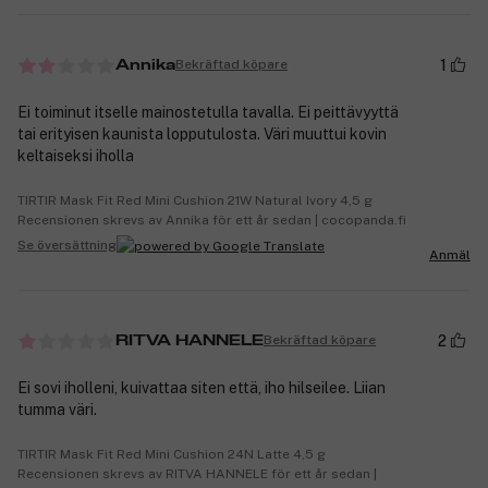
1
Bekräftad köpare
Annika
Ei toiminut itselle mainostetulla tavalla. Ei peittävyyttä
tai erityisen kaunista lopputulosta. Väri muuttui kovin
keltaiseksi iholla
TIRTIR Mask Fit Red Mini Cushion 21W Natural Ivory 4,5 g
Recensionen skrevs av Annika för ett år sedan | cocopanda.fi
Se översättning
Anmäl
2
Bekräftad köpare
RITVA HANNELE
Ei sovi iholleni, kuivattaa siten että, iho hilseilee. Liian
tumma väri.
TIRTIR Mask Fit Red Mini Cushion 24N Latte 4,5 g
Recensionen skrevs av RITVA HANNELE för ett år sedan |