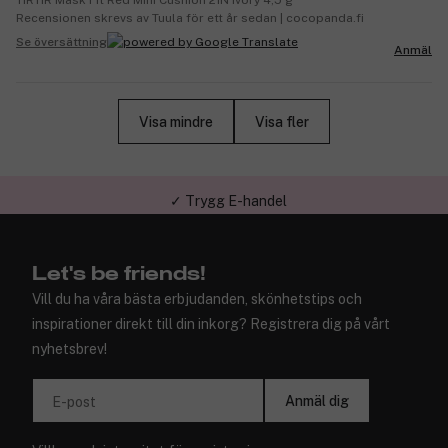
TIRTIR Mask Fit Red Mini Cushion 21N Ivory 4,5 g
Recensionen skrevs av Tuula för ett år sedan | cocopanda.fi
Se översättning
Anmäl
Visa mindre
Visa fler
✓ Trygg E-handel
Let's be friends!
Vill du ha våra bästa erbjudanden, skönhetstips och
inspirationer direkt till din inkorg? Registrera dig på vårt
nyhetsbrev!
Anmäl dig
E-post