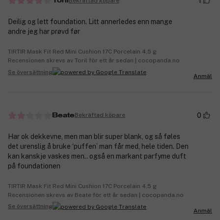
1
Bekräftad köpare
Toril
Deilig og lett foundation. Litt annerledes enn mange
andre jeg har prøvd før
TIRTIR Mask Fit Red Mini Cushion 17C Porcelain 4,5 g
Recensionen skrevs av Toril för ett år sedan | cocopanda.no
Se översättning
Anmäl
0
Bekräftad köpare
Beate
Har ok dekkevne, men man blir super blank, og så føles
det urenslig å bruke ‘puffen’ man får med, hele tiden. Den
kan kanskje vaskes men.. også en markant parfyme duft
på foundationen
TIRTIR Mask Fit Red Mini Cushion 17C Porcelain 4,5 g
Recensionen skrevs av Beate för ett år sedan | cocopanda.no
Se översättning
Anmäl