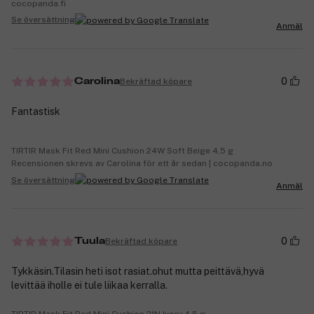
cocopanda.fi
Se översättning
Anmäl
0
Bekräftad köpare
Carolina
Fantastisk
TIRTIR Mask Fit Red Mini Cushion 24W Soft Beige 4,5 g
Recensionen skrevs av Carolina för ett år sedan | cocopanda.no
Se översättning
Anmäl
0
Bekräftad köpare
Tuula
Tykkäsin.Tilasin heti isot rasiat.ohut mutta peittävä,hyvä
levittää iholle ei tule liikaa kerralla.