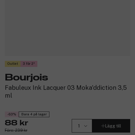
Outlet
3 för 2
Bourjois
Fabuleux Ink Lacquer 03 Moka'ddiction 3,5
ml
-63%
Bara 4 på lager
88 kr
Lägg till
Före: 239 kr