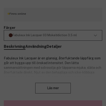
Finns online
Färger
Fabuleux Ink Lacquer 03 Moka'ddiction 3,5 ml
Beskrivning
Användning
Detaljer
Fabuleux Ink Lacquer är en glansig, återfuktande läppfärg som
går att bygga upp till önskad intensitet. Den lätta
sammansättningen med solrosolja gör läpparna mjuka, släta och
återfuktade direkt. Njut av den behagliga och icke-klibbiga
konsistensen. Färgen sitter på plats utan att smeta ut sig i upp
Stäng
till åtta timmar! Välj bland flera fantastiska nyanser, som alla
kommer med en kalligrafi-inspirerad applikator.
Läs mer
Egenskaper:
Glansig, långvarig och återfuktande läppfärg.