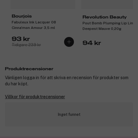
Bourjois
Revolution Beauty
Fabuleux Ink Lacquer 08
Pout Bomb Plumping Lip Liner
Cinna'mon Amour 3,5 ml
Deepest Mauve 0,20g
93 kr
94 kr
Tidigare 239 kr
Produktrecensioner
Vänligen logga in för att skriva en recension för produkter som
du har köpt.
Villkor för produktrecensioner
Inget funnet