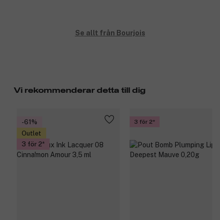
Se allt från Bourjois
Vi rekommenderar detta till dig
-61%
3 för 2
Outlet
3 för 2