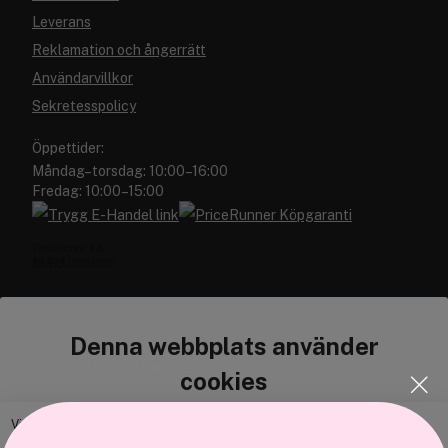
Leverans
Reklamation och ångerrätt
Användarvillkor
Sekretesspolicy
Öppettider:
Måndag–torsdag: 10:00–16:00
Fredag: 10:00–15:00
Denna webbplats använder
Cocopanda.se
cookies
Om oss
Vi använder enhetsidentifierare för att anpassa innehållet och
Bli medlem