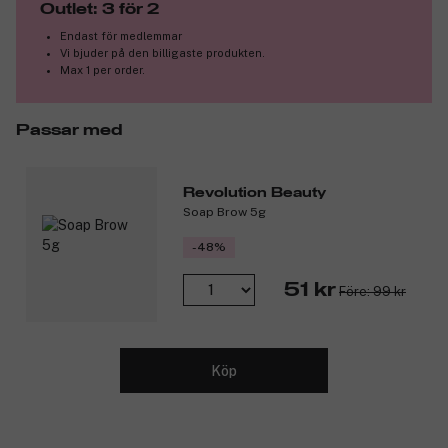
Mjukgör läpparna med hjälp av solrosolja.
Outlet: 3 för 2
Byggbar färg som varar i upp till åtta timmar.
Endast för medlemmar
Lättburen och behaglig sammansättning som inte klibbar
Vi bjuder på den billigaste produkten.
eller smetar ut sig.
Max 1 per order.
Produktnummer:
3308628
Passar med
Revolution Beauty
Soap Brow 5g
-48%
51 kr
Före: 99 kr
Köp