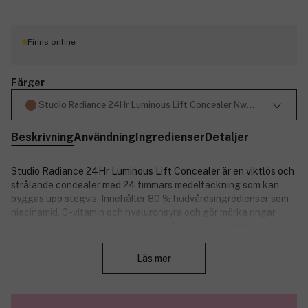
Finns online
Färger
Studio Radiance 24Hr Luminous Lift Concealer Nw25 11 ml
Beskrivning
Användning
Ingredienser
Detaljer
Studio Radiance 24Hr Luminous Lift Concealer är en viktlös och
strålande concealer med 24 timmars medeltäckning som kan
byggas upp stegvis. Innehåller 80 % hudvårdsingredienser som
niacinamid, C-vitamin och hyaluronsyra och gör mörka ringar
mindre framträdande över tid, samtidigt som den återfuktar,
Stäng
lyfter och gör huden ljusare. Denna concealer är berikad med
kraftfulla hudvårdande superingredienser som oliv- och
Läs mer
jojobaolja, ger näring till huden, krackelerar inte och lägger sig
inte i fina linjer.
Egenskaper: