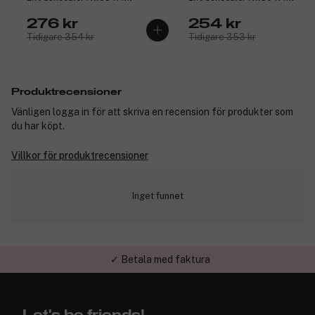
276 kr
254 kr
Tidigare 354 kr
Tidigare 353 kr
Produktrecensioner
Vänligen logga in för att skriva en recension för produkter som
du har köpt.
Villkor för produktrecensioner
Inget funnet
✓ Betala med faktura
✓ Trygg E-handel