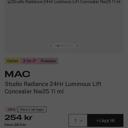
Outlet
3 för 2
Premium
MAC
Studio Radiance 24Hr Luminous Lift
Concealer Nw25 11 ml
-28%
Bara 2 på lager
254 kr
Lägg till
Före: 354 kr