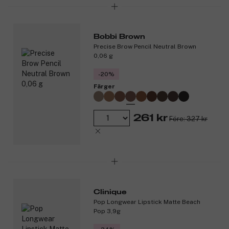
Bobbi Brown
Precise Brow Pencil Neutral Brown
0,06 g
-20%
Färger
261 kr
Före: 327 kr
Clinique
Pop Longwear Lipstick Matte Beach
Pop 3,9g