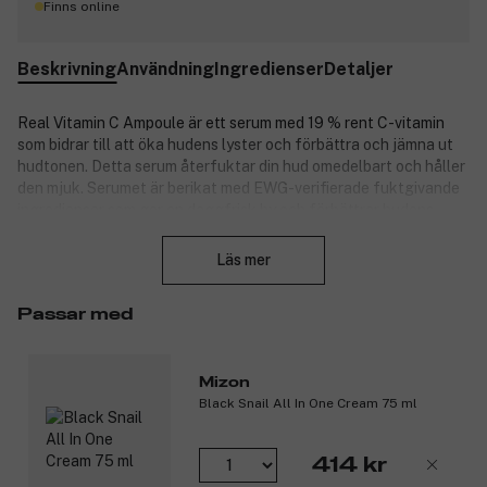
Finns online
Beskrivning
Användning
Ingredienser
Detaljer
Real Vitamin C Ampoule är ett serum med 19 % rent C-vitamin
som bidrar till att öka hudens lyster och förbättra och jämna ut
hudtonen. Detta serum återfuktar din hud omedelbart och håller
den mjuk. Serumet är berikat med EWG-verifierade fuktgivande
ingredienser som ger en daggfrisk hy och förbättrar hudens
Stäng
allmäntillstånd. Passar alla hudtyper som vill uppnå en klarare
och slätare hy med mer lyster.
Läs mer
Produktnummer:
3307269
Passar med
Mizon
Black Snail All In One Cream 75 ml
414 kr