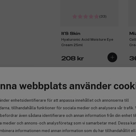
(33)
It'S Skin
Mi
Hyaluronic Acid Moisture Eye
Col
Cream 25ml
Cre
208 kr
3
nna webbplats använder cook
-24%
Få
Outlet
3 för 2
änder enhetsidentifierare för att anpassa innehållet och annonserna till
arna, tillhandahålla funktioner för sociala medier och analysera vår trafik. 
befordrar även sådana identifierare och annan information från din enhet ti
la medier och annons- och analysföretag som vi samarbetar med. Dessa kan 
mbinera informationen med annan information som du har tillhandahållit el