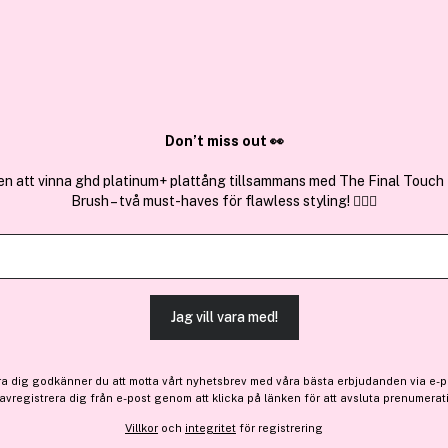
✓ Över 1,5 mil
ktura
✓ Trygg E-handel
Sök bland 25.250 produkter..
Don’t miss out 👀
en att vinna ghd platinum+ plattång tillsammans med The Final Touch
Brush – två must-haves för flawless styling! 💇‍♀️✨
Få 10% bonus
Mizon
Only One Eye Cream For Fa
Jag vill vara med!
134 kr
ra dig godkänner du att motta vårt nyhetsbrev med våra bästa erbjudanden via e-p
 avregistrera dig från e-post genom att klicka på länken för att avsluta prenumerat
Finns online
Villkor
och
integritet
för registrering