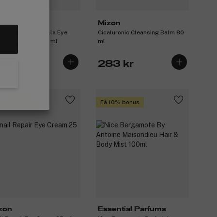
rito
Mizon
der Releaf Centella Eye
Cicaluronic Cleansing Balm 80
am Unscented 30 ml
ml
64 kr
283 kr
 10% bonus
Få 10% bonus
zon
Essential Parfums