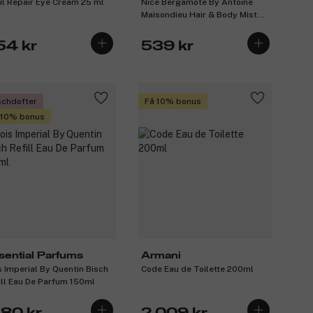
il Repair Eye Cream 25 ml
Nice Bergamote By Antoine
Maisondieu Hair & Body Mist
100ml
54 kr
539 kr
schdofter
Få 10% bonus
 10% bonus
sential Parfums
Armani
s Imperial By Quentin Bisch
Code Eau de Toilette 200ml
ill Eau De Parfum 150ml