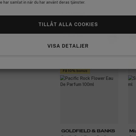
 har samlat in när du har använt deras tjänster.
AYUNCHE
Pu
Rebalancing Shampoo Moist
Won
TILLÅT ALLA COOKIES
200 g
Cre
237 kr
2
Tidigare 313 kr
VISA DETALJER
Premium
Få
Få 10% bonus
GOLDFIELD & BANKS
Mi