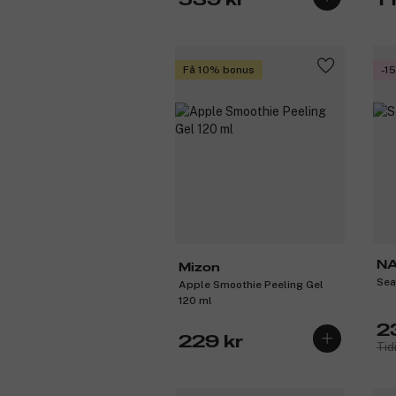
539 kr
1 
Få 10% bonus
-1
N
Mizon
Sea
Apple Smoothie Peeling Gel
120 ml
2
229 kr
Tid