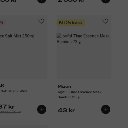
180 kr
2 009 kr
5%
Få 10% bonus
AK
Mizon
 Salt Mist 250ml
Joyful Time Essence Mask
Bamboo 23 g
37 kr
43 kr
igare 279 kr