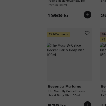
Pacific Rock Flower Eau De
Sna
Parfum 100ml
1 989 kr
2
Få 10% bonus
Ni
Få
Essential Parfums
Es
The Musc By Calice Becker
Boi
Hair & Body Mist 100ml
Ref