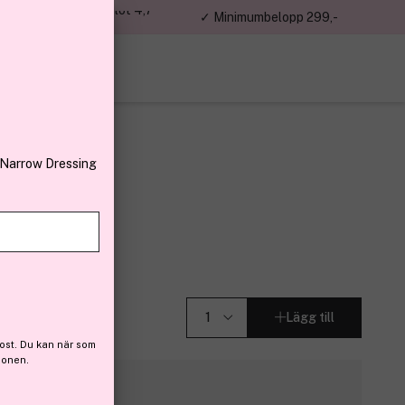
jon kunder – Trustpilot 4,7
✓ Minimumbelopp 299,-
av 5
 Narrow Dressing
ce 30 ml
Lägg till
ost. Du kan när som
ionen.