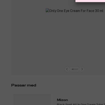
Passar med
Mizon
Black Snail All In One Cream Tube 