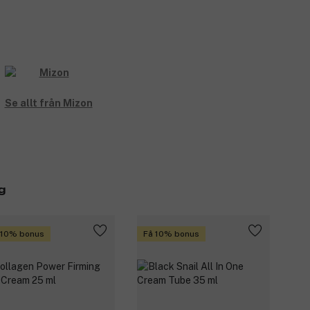
Se allt från Mizon
g
 10% bonus
Få 10% bonus