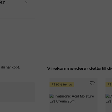
kr
 du har köpt.
Vi rekommenderar detta till di
Få 10% bonus
Få