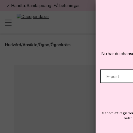
✓ Handla. Samla poäng. Få belöningar.
✓ Betala med fa
Hudvård
/
Ansikte
/
Ögon
/
Ögonkräm
Nu har du chans
E-post
Genom att registre
helst