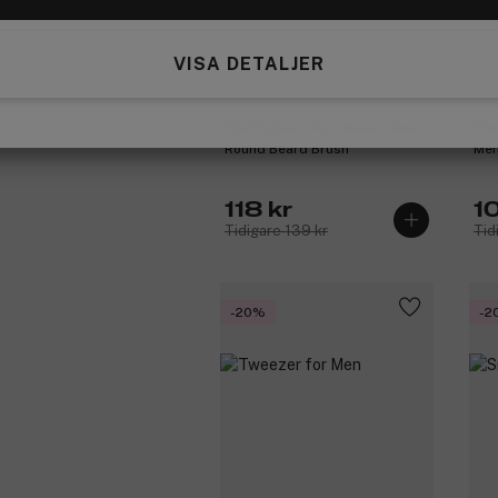
VISA DETALJER
BaByliss Accessories
Ba
Round Beard Brush
Men
118 kr
10
Tidigare 139 kr
Tid
-20%
-2