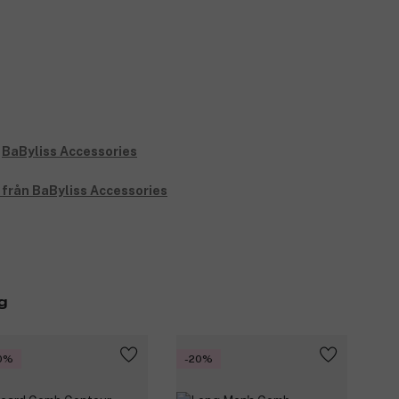
t från BaByliss Accessories
g
0%
-20%