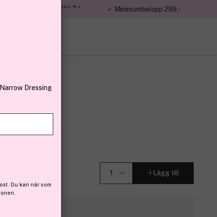
jon kunder – Trustpilot 4,7
✓ Minimumbelopp 299,-
av 5
 Narrow Dressing
ssories
Lägg till
ost. Du kan när som
ionen.