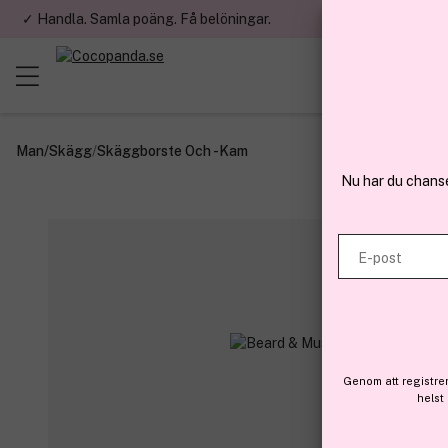
✓ Handla. Samla poäng. Få belöningar.
✓ Betala med fa
Man
/
Skägg
/
Skäggborste Och -kam
Nu har du chans
E-post
Genom att registre
helst