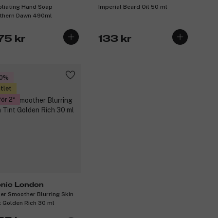
oliating Hand Soap
Imperial Beard Oil 50 ml
thern Dawn 490ml
75 kr
133 kr
30%
tlet
för 2
onic London
er Smoother Blurring Skin
t Golden Rich 30 ml