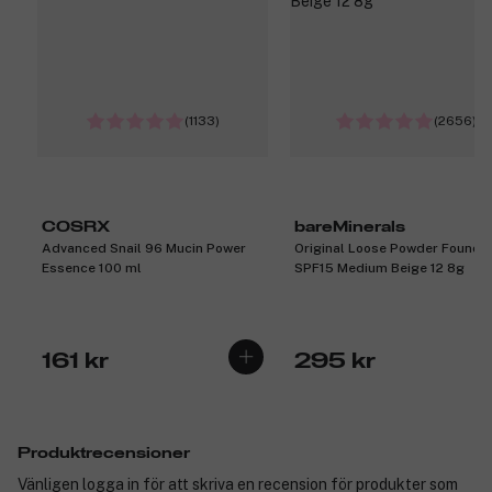
(1133)
(2656)
COSRX
bareMinerals
Advanced Snail 96 Mucin Power
Original Loose Powder Founda
Essence 100 ml
SPF15 Medium Beige 12 8g
161 kr
295 kr
Produktrecensioner
Vänligen logga in för att skriva en recension för produkter som