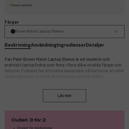
Finns online
Färger
Brown Nylon Laptop Sleeve
Beskrivning
Användning
Ingredienser
Detaljer
Fan Palm Brown Nylon Laptop Sleeve är ett modernt och
praktiskt laptopfodral som finns i flera olika utvalda färger och
mönster. Fodralet har slitstarka passpoaler på kanterna, en solid
dragkedja samt en ficka på framsidan med Fan Palms
signaturknapp. Insidan är vadderad med skum så att datorn
Stäng
skyddas. Det raffinerade fodralet kan enkelt placeras i vilken
väska som helst – eller bäras för hand.
Läs mer
Produktnummer:
3305968
Outlet: 3 för 2
Endast för medlemmar