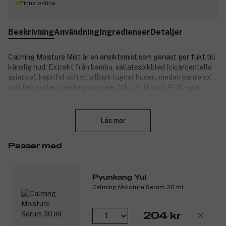
Finns online
Beskrivning
Användning
Ingredienser
Detaljer
Calming Moisture Mist är en ansiktsmist som genast ger fukt till
känslig hud. Extrakt från bambu, sallatsspikblad (cica/centella
asiatica), kaprifol och vit pilbark lugnar huden, medan pantenol
och fem sorters hyaluronsyra ger fukt. AHA- och PHA-syra
exfolierar utan att irritera.
Stäng
Produktnummer:
3305029
Läs mer
Passar med
Pyunkang Yul
Calming Moisture Serum 30 ml
204 kr