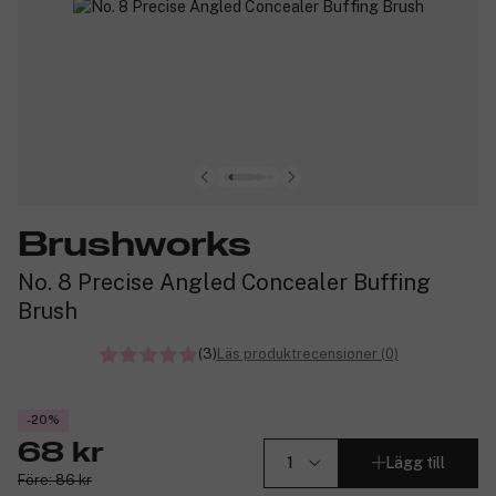
Brushworks
No. 8 Precise Angled Concealer Buffing
Brush
(3)
Läs produktrecensioner (0)
-20%
68 kr
Lägg till
Före: 86 kr