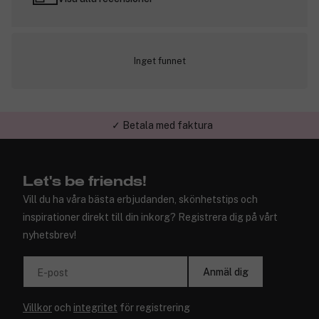
Inget funnet
✓ Betala med faktura
✓ Trygg E-handel
Let's be friends!
Vill du ha våra bästa erbjudanden, skönhetstips och
inspirationer direkt till din inkorg? Registrera dig på vårt
nyhetsbrev!
Anmäl dig
E-post
Villkor
och
integritet
för registrering