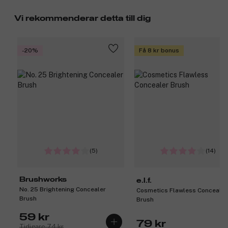
Vi rekommenderar detta till dig
-20%
Få 8 kr bonus
(5)
(14)
Brushworks
e.l.f.
No. 25 Brightening Concealer
Cosmetics Flawless Concealer
Brush
Brush
59 kr
79 kr
Tidigare 74 kr