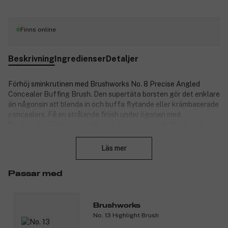
Finns online
Beskrivning
Ingredienser
Detaljer
Förhöj sminkrutinen med Brushworks No. 8 Precise Angled
Concealer Buffing Brush. Den supertäta borsten gör det enklare
än någonsin att blenda in och buffa flytande eller krämbaserade
concealers. Få en strålande finish under ögonen med
Brushworks! Täthetsgrad 8 på skalan innebär att Brushworks
Stäng
No. 8 Precise Angled Concealer Buffing Brush är mycket
kompakt och därmed ger maximal täckning. Säg hejdå till
Läs mer
synliga skönhetsfel, hej till en felfri och airbrushad finish. Mjuka
och syntetiska taklonborst garanterar en jämn, skonsam och
Passar med
behaglig applicering av krämbaserade och flytande produkter.
PETA-godkänd – cruelty-free och vegansk.
Brushworks
Specifikationer:
No. 13 Highlight Brush
Supermjuka taklonborst.