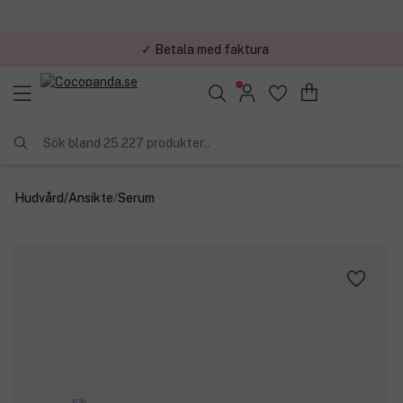
✓ Betala med faktura
✓ Trygg E-handel
Sök bland 25.227 produkter..
Hudvård
/
Ansikte
/
Serum