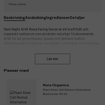
Finns online
Beskrivning
Användning
Ingredienser
Detaljer
Noni Night AHA Resurfacing Serum är ett kraftfullt och
organiskt nattserum som använder naturligt förekommande
AHA för att ge en klarare, ljusare och jämnare hudton.
Växtbaserade exfolianter som pilbark, citronskal och fingerlime
jämnar ut huden, medan hyaluronsyra och extrakt från
Stäng
tonkabönor låser in fukt och verkar antioxiderande. Passar alla
hudtyper.
Läs mer
Egenskaper:
Passar med
Förnyar hudytan samt minimerar porer, fina linjer och
rynkor.
AHA-syror avlägsnar skonsamt döda hudceller för en
Kora Organics
jämnare och ljusare hudton.
Plant Stem Cell Retinol Alternative
Använd varje kväll för en mjukare, slätare, strålande och
Moisturizer 50 ml
mer raffinerad hud.
Ekologiskt certifierad och förpackad i en lufttät pump