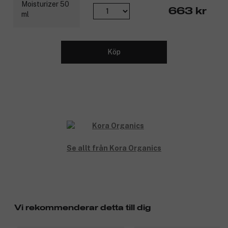
som gör det lätt att få ut varenda droppe.
663 kr
Produktnummer:
3304099
Köp
Se allt från Kora Organics
Vi rekommenderar detta till dig