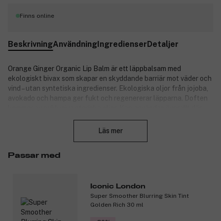
Finns online
Beskrivning
Användning
Ingredienser
Detaljer
Orange Ginger Organic Lip Balm är ett läppbalsam med
ekologiskt bivax som skapar en skyddande barriär mot väder och
vind – utan syntetiska ingredienser. Ekologiska oljor från jojoba,
avokado och hampa ger fukt och regenererar läpparna. Doften
kommer av exklusiva eteriska oljor. Kan användas överallt där
Stäng
huden är torr.
Läs mer
Produktnummer:
3304045
Passar med
Iconic London
Super Smoother Blurring Skin Tint
Golden Rich 30 ml