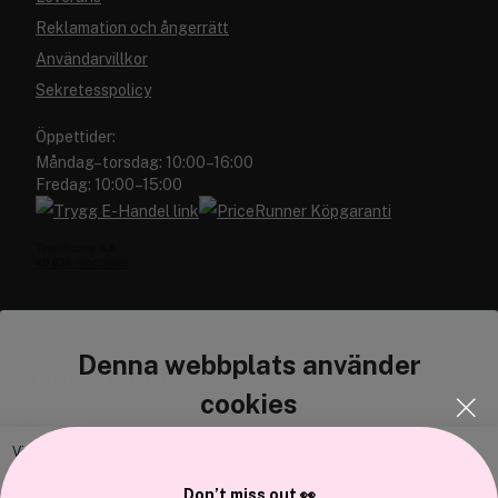
Reklamation och ångerrätt
Användarvillkor
Sekretesspolicy
Öppettider:
Måndag–torsdag: 10:00–16:00
Fredag: 10:00–15:00
Denna webbplats använder
Cocopanda.se
cookies
Om oss
Bli medlem
Vi använder enhetsidentifierare för att anpassa innehållet och
annonserna till användarna, tillhandahålla funktioner för sociala medier
Samarbeta med oss
Don’t miss out 👀