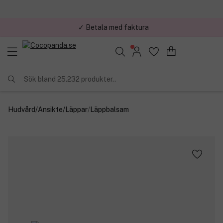
✓ Betala med faktura
✓ Trygg E-handel
Sök bland 25.232 produkter..
Hudvård
/
Ansikte
/
Läppar
/
Läppbalsam