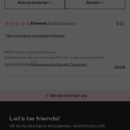
Alla recensioner
Senast
0
Bekräftad köpare
Emma
Tosi tosi hieno ja käytännöllinen.
BIBS Pacifier Clip Knitted Ivory
Recensionen skrevs av Emma för 2 år sedan | cocopanda.fi
Se översättning
Anmäl
✓ Trygg E-handel
Let's be friends!
Vill du ha våra bästa erbjudanden, skönhetstips och