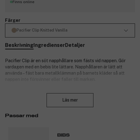
Finns online
Färger
Pacifier Clip Knitted Vanilla
Beskrivning
Ingredienser
Detaljer
Pacifier Clip är en söt napphållare som fästs vid nappen. Gör
vardagen med en bebis lite lättare. Napphållaren är lätt att
använda – fäst bara metallklämman på barnets kläder så att
nappen inte försvinner eller faller till marken.
Produkten är lika praktisk som väldesignad och matchar
Stäng
garanterat barnets favoritnapp från BIBS. Tillverkad av
Läs mer
ekologisk bomull, trä och nickelfri metall. Passar de flesta
nappar och mäter standardstorleken 22 centimeter för att
uppfylla specifika regler. Överensstämmer med EU-standarden
Passar med
EN 12586+A1:2011.
Produktnummer:
3303559
BIBS