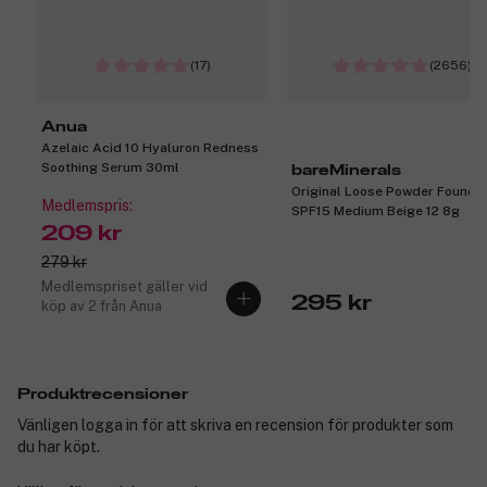
(17)
(2656)
Anua
Azelaic Acid 10 Hyaluron Redness
Soothing Serum 30ml
bareMinerals
Original Loose Powder Founda
Medlemspris:
SPF15 Medium Beige 12 8g
209 kr
279 kr
Medlemspriset gäller vid
295 kr
köp av 2 från Anua
Produktrecensioner
Vänligen logga in för att skriva en recension för produkter som
du har köpt.