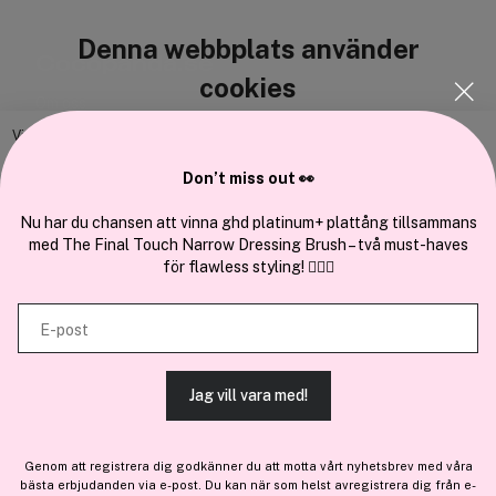
Denna webbplats använder
Cocopanda.se
cookies
Om oss
Bli medlem
Vi använder enhetsidentifierare för att anpassa innehållet och
annonserna till användarna, tillhandahålla funktioner för sociala medier
Samarbeta med oss
Don’t miss out 👀
och analysera vår trafik. Vi vidarebefordrar även sådana identifierare
och annan information från din enhet till de sociala medier och annons-
Nu har du chansen att vinna ghd platinum+ plattång tillsammans
med The Final Touch Narrow Dressing Brush – två must-haves
och analysföretag som vi samarbetar med. Dessa kan i sin tur
för flawless styling! 💇‍♀️✨
kombinera informationen med annan information som du har
En del av
Brandsdal Group AS
tillhandahållit eller som de har samlat in när du har använt deras
E-post
tjänster.
För personlig vägledning om professionella hårprodukter, klicka
här
.
Jag vill vara med!
TILLÅT ALLA COOKIES
Genom att registrera dig godkänner du att motta vårt nyhetsbrev med våra
bästa erbjudanden via e-post. Du kan när som helst avregistrera dig från e-