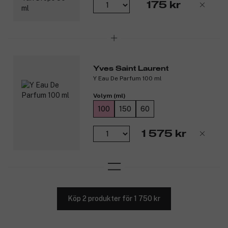
hårstrån åt gången för en skonsam rakning.
175 kr
Slipp kvällsstubb: Rakar håret kortare än 0,05 mm.
Enkel att klicka fast: Ta av det gamla rakhuvudet och
klicka fast det nya – hur enkelt som helst.
Högkvalitativt hantverk: Tillverkad i Tyskland och
kompatibel med alla rakapparater i Braun Series 9 Pro och
Series 9.
Yves Saint Laurent
Produktnummer:
3300422
Y Eau De Parfum 100 ml
Volym (ml)
100
150
60
1 575 kr
Köp 2 produkter för 1 750 kr