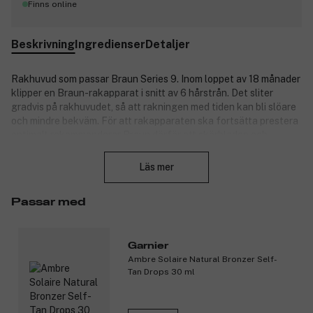
Finns online
Beskrivning
Ingredienser
Detaljer
Rakhuvud som passar Braun Series 9. Inom loppet av 18 månader
klipper en Braun-rakapparat i snitt av 6 hårstrån. Det sliter
gradvis på rakhuvudet, så att rakningen med tiden kan bli slöare
och mindre bekväm. För att rakapparaten ska fortsätta prestera
optimalt rekommenderar Braun därför att skärbladen och
Stäng
lamellkniven byts ut var artonde månad. Ta hand om din
rakapparat – så tar den hand om dig.
Läs mer
Förpackningen innehåller:
Passar med
1 rakhuvud till Series 9 Pro.
Specifikationer:
Garnier
Maximal prestanda: För bästa möjliga rakning
Ambre Solaire Natural Bronzer Self-
rekommenderar Braun att rakhuvudet byts ut var artonde
Tan Drops 30 ml
månad.
Serie 9 Pro-rakhuvudet fångar upp exceptionellt många