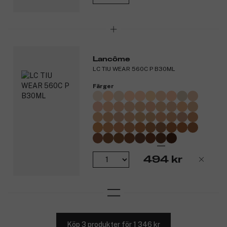
Lancôme
LC TIU WEAR 560C P B30ML
Färger
494 kr
Köp 3 produkter för 1 346 kr