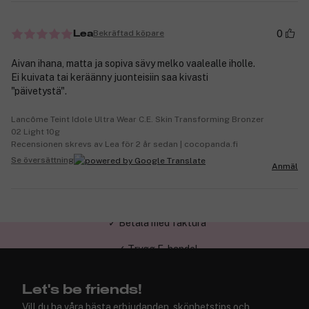
0
Bekräftad köpare
Lea
Aivan ihana, matta ja sopiva sävy melko vaalealle iholle.
Ei kuivata tai keräänny juonteisiin saa kivasti
"päivetystä".
Lancôme Teint Idole Ultra Wear C.E. Skin Transforming Bronzer
02 Light 10g
Recensionen skrevs av Lea för 2 år sedan | cocopanda.fi
Se översättning
Anmäl
✓ Trygg E-handel
Let's be friends!
Vill du ha våra bästa erbjudanden, skönhetstips och