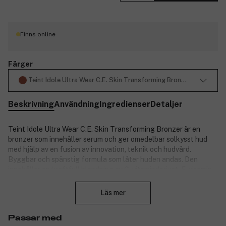
Finns online
Färger
Teint Idole Ultra Wear C.E. Skin Transforming Bronzer 07 Deep 1
Beskrivning
Användning
Ingredienser
Detaljer
Teint Idole Ultra Wear C.E. Skin Transforming Bronzer är en
bronzer som innehåller serum och ger omedelbar solkysst hud
med hjälp av en fusion av innovation, teknik och hudvård.
Byggbar och spänstig formula som låter huden andas. Den
innehåller en kraftfull blandning av C-vitaminderivat, E-vitamin
Stäng
och moringaolja som ger en naturlig solkysst effekt som håller i
upp till 24 timmar. Njut av en naturligt solkysst look 365 dagar
Läs mer
om året med denna byggbara matta puderbronzer som smälter
sömlöst in i huden.
Passar med