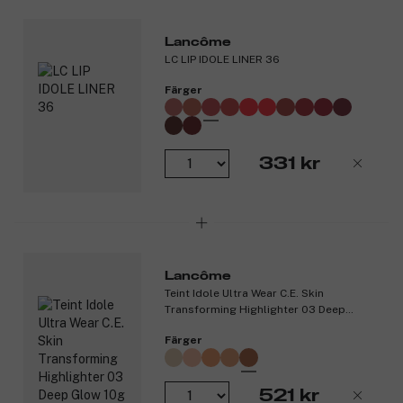
Produktspecifikationer:
Ger ett naturligt solkysst resultat omedelbart
Lancôme
Byggbar och smälter sömlöst in i huden
LC LIP IDOLE LINER 36
Innehåller C-vitaminderivat, E-vitamin och moringaolja
Håller i upp till 24 timmar
Färger
Produktnummer:
3299754
331 kr
Lancôme
Teint Idole Ultra Wear C.E. Skin
Transforming Highlighter 03 Deep
Glow 10g
Färger
521 kr