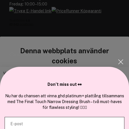
Fredag: 10:00–15:00
Denna webbplats använder
Cocopanda.se
cookies
Om oss
Bli medlem
Vi använder enhetsidentifierare för att anpassa innehållet och
annonserna till användarna, tillhandahålla funktioner för sociala medier
Samarbeta med oss
Don’t miss out 👀
och analysera vår trafik. Vi vidarebefordrar även sådana identifierare
och annan information från din enhet till de sociala medier och annons-
Nu har du chansen att vinna ghd platinum+ plattång tillsammans
med The Final Touch Narrow Dressing Brush – två must-haves
och analysföretag som vi samarbetar med. Dessa kan i sin tur
för flawless styling! 💇‍♀️✨
kombinera informationen med annan information som du har
En del av
Brandsdal Group AS
tillhandahållit eller som de har samlat in när du har använt deras
E-post
tjänster.
För personlig vägledning om professionella hårprodukter, klicka