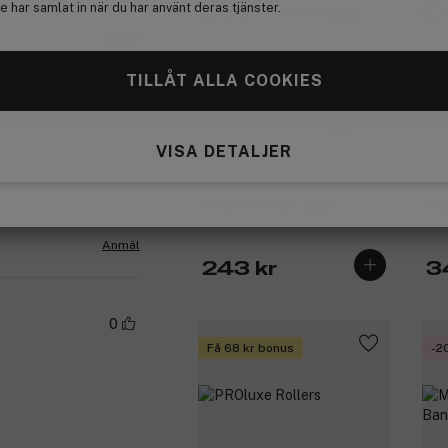
 har samlat in när du har använt deras tjänster.
Anmäl
TILLÅT ALLA COOKIES
1
(3)
VISA DETALJER
Invisibobble
Ha
Handle With Curl 3pcs
Hea
Anmäl
243 kr
3
0
Få 68 kr bonus
-2