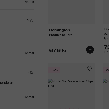
Anmäl
0
Br
Remington
Mic
PROluxe Rollers
2pc
7
676 kr
Tid
Anmäl
-25%
-2
0
menderar
Anmäl