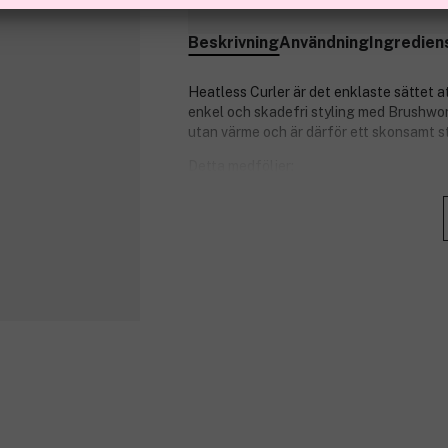
Finns online
Beskrivning
Användning
Ingredien
Heatless Curler är det enklaste sättet a
enkel och skadefri styling med Brushwor
utan värme och är därför ett skonsamt st
Detta medföljer:
En supermjuk locktång.
Två lyxiga scrunchies i satäng.
En stor hårnål.
Genom att undvika värme minimeras riske
skonsam, den är också enkel att förstå s
och lägga sig! Den kuddlika fyllningen 
underbart lockigt och blankt. Varje dag b
PETA-godkänd, cruelty-free och vegans
Produktnummer:
3298497