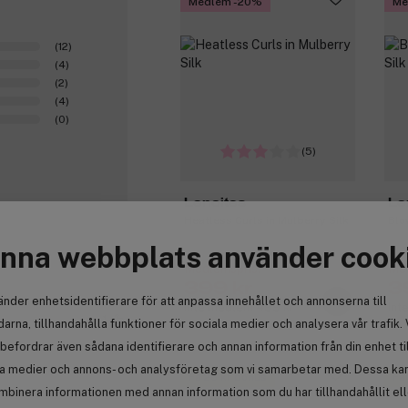
Medlem -20%
Me
(12)
(4)
(2)
(4)
(0)
(5)
Lenoites
Le
Heatless Curls in Mulberry Silk
Blo
nna webbplats använder cook
Medlemspris:
Med
399 kr
3
änder enhetsidentifierare för att anpassa innehållet och annonserna till
Inte medlem 499 kr
Int
1
arna, tillhandahålla funktioner för sociala medier och analysera vår trafik. 
befordrar även sådana identifierare och annan information från din enhet ti
la medier och annons- och analysföretag som vi samarbetar med. Dessa kan 
Få 25 kr bonus
Få
mbinera informationen med annan information som du har tillhandahållit el