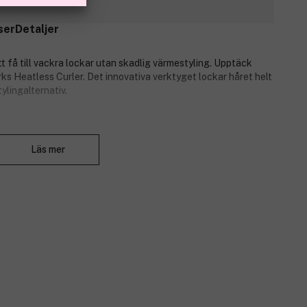
ser
Detaljer
tt få till vackra lockar utan skadlig värmestyling. Upptäck
ks Heatless Curler. Det innovativa verktyget lockar håret helt
ylingalternativ.
Stäng
Läs mer
n för kluvna toppar och brutna hårstrån. Metoden är inte bara
ig på. Det är bara att packa in håret, fästa locktången och gå
gör att tången är bekväm att sova med. På morgonen är håret
lir en bra hårdrag!
k.