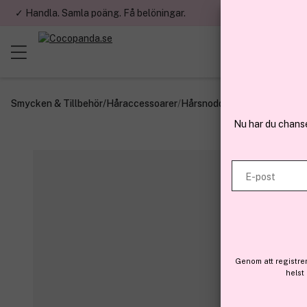
✓ Handla. Samla poäng. Få belöningar.
✓ Betala med fa
Smycken & Tillbehör
/
Håraccessoarer
/
Hårsnoddar
Nu har du chans
E-post
Genom att registre
helst