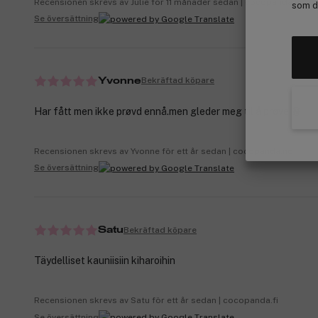
Recensionen skrevs av Julie för 11 månader sedan | cocopanda.no
som de
Se översättning
Bekräftad köpare
Yvonne
Har fått men ikke prøvd ennå.men gleder meg til å prøve.😁
Recensionen skrevs av Yvonne för ett år sedan | cocopanda.no
Se översättning
Bekräftad köpare
Satu
Täydelliset kauniisiin kiharoihin
Recensionen skrevs av Satu för ett år sedan | cocopanda.fi
Se översättning