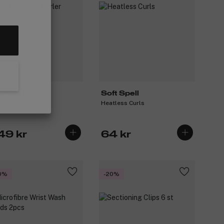
irburst
Soft Spell
tless Hair Curler
Heatless Curls
49 kr
64 kr
0%
-20%