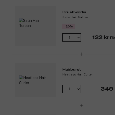
Brushworks
Satin Hair Turban
-20%
122 kr
För
Hairburst
Heatless Hair Curler
349 