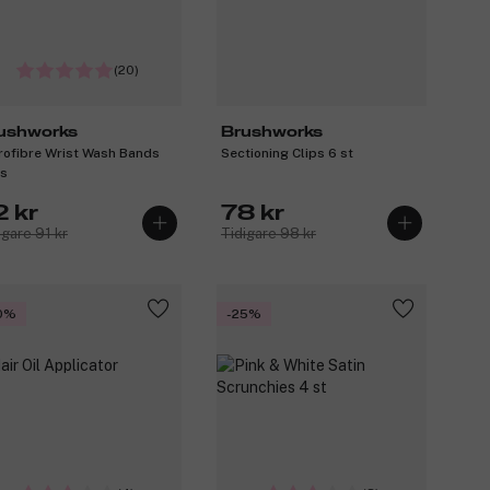
(20)
ushworks
Brushworks
rofibre Wrist Wash Bands
Sectioning Clips 6 st
s
2 kr
78 kr
igare 91 kr
Tidigare 98 kr
0%
-25%