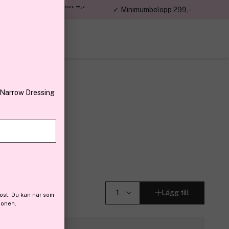
jon kunder – Trustpilot 4,7
✓ Minimumbelopp 299,-
av 5
 Narrow Dressing
(13)
Lägg till
ost. Du kan när som
ionen.