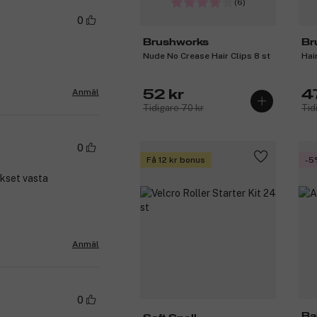
(6)
0
Brushworks
Br
Nude No Crease Hair Clips 8 st
Hai
Anmäl
52 kr
4
Tidigare 70 kr
Tid
0
Få 12 kr bonus
-5
ukset vasta
Anmäl
0
Ba