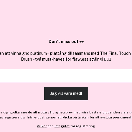
✓ Över 1,5 mil
ktura
✓ Trygg E-handel
Sök bland 25.190 produkter..
Don’t miss out 👀
en att vinna ghd platinum+ plattång tillsammans med The Final Touch
Brush – två must-haves för flawless styling! 💇‍♀️✨
Brushworks
Heatless Curler
(22)
Läs produktrecensioner 
Jag vill vara med!
-20%
100 kr
ra dig godkänner du att motta vårt nyhetsbrev med våra bästa erbjudanden via e-p
Före: 126 kr
 avregistrera dig från e-post genom att klicka på länken för att avsluta prenumerat
Villkor
och
integritet
för registrering