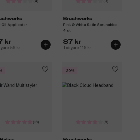
(4)
(3)
ushworks
Brushworks
r Oil Applicator
Pink & White Satin Scrunchies
4 st
7 kr
87 kr
igare 59 kr
Tidigare 116 kr
%
-20%
(18)
(8)
Byliss
Brushworks