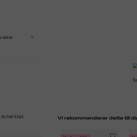
e: 55 kr
S
 du har köpt.
Vi rekommenderar detta till di