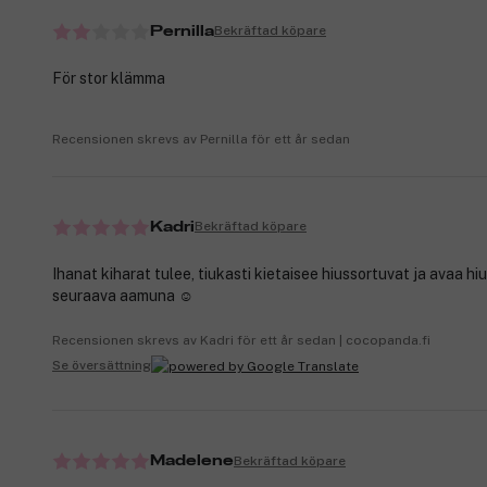
Bekräftad köpare
Pernilla
För stor klämma
Recensionen skrevs av Pernilla för ett år sedan
Bekräftad köpare
Kadri
Ihanat kiharat tulee, tiukasti kietaisee hiussortuvat ja avaa hi
seuraava aamuna ☺️
Recensionen skrevs av Kadri för ett år sedan | cocopanda.fi
Se översättning
Bekräftad köpare
Madelene