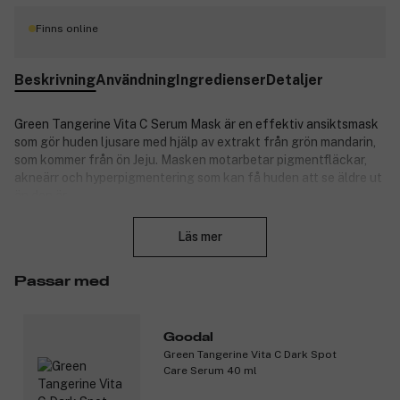
Finns online
Beskrivning
Användning
Ingredienser
Detaljer
Green Tangerine Vita C Serum Mask är en effektiv ansiktsmask
som gör huden ljusare med hjälp av extrakt från grön mandarin,
som kommer från ön Jeju. Masken motarbetar pigmentfläckar,
akneärr och hyperpigmentering som kan få huden att se äldre ut
än den är.
Stäng
Niacinamid och C-vitamin minskar pigmentfläckar och hjälper till
Läs mer
att balansera huden. Niacinamid balanserar talgsekretionen,
medan C-vitamin stimulerar kollagenproduktionen för en mer
hälsosam och strålande hud.
Passar med
Hyaluronsyra fyller huden med fukt så att den blir jämn och
fyllig.
Goodal
Green Tangerine Vita C Dark Spot
Produktnummer:
3298226
Care Serum 40 ml