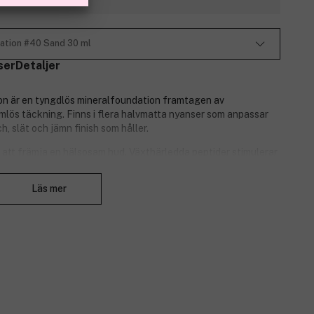
ation #40 Sand 30 ml
ser
Detaljer
n är en tyngdlös mineralfoundation framtagen av
mlös täckning. Finns i flera halvmatta nyanser som anpassar
ch, slät och jämn finish som håller.
ll att främja en hälsosam hud. Växthärledda peptider stimulerar
a samt antioxidantrika extrakt från blåbär och pionrot ger
Stäng
Läs mer
a eller animaliska färgämnen. Dermatologiskt testad.