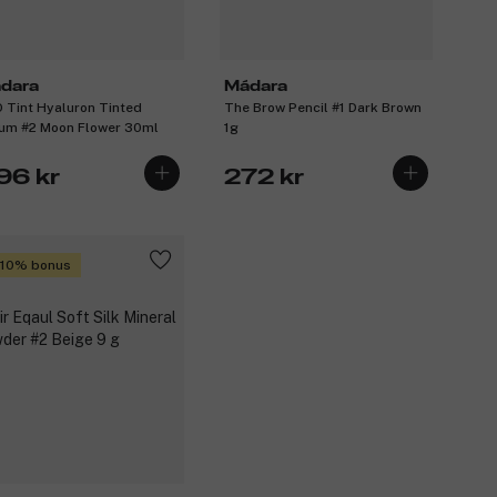
dara
Mádara
 Tint Hyaluron Tinted
The Brow Pencil #1 Dark Brown
um #2 Moon Flower 30ml
1g
96 kr
272 kr
 10% bonus