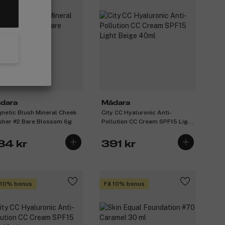
dara
Mádara
netic Blush Mineral Cheek
City CC Hyaluronic Anti-
sher #2 Bare Blossom 6g
Pollution CC Cream SPF15 Light
Beige 40ml
84 kr
391 kr
 10% bonus
Få 10% bonus