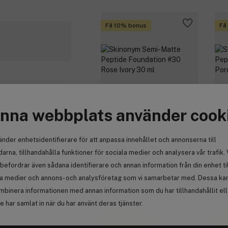
Få 10% bonus
Få
nna webbplats använder cook
Mádara
Má
änder enhetsidentifierare för att anpassa innehållet och annonserna till
Skinonym Semi-Matte Peptide
Ski
arna, tillhandahålla funktioner för sociala medier och analysera vår trafik. 
Foundation #30 Rose Ivory 30
Fou
befordrar även sådana identifierare och annan information från din enhet ti
ml
la medier och annons- och analysföretag som vi samarbetar med. Dessa kan 
548 kr
5
mbinera informationen med annan information som du har tillhandahållit el
 har samlat in när du har använt deras tjänster.
Få 10% bonus
Få