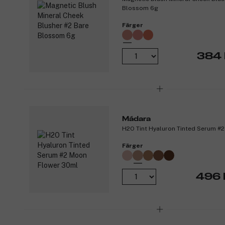
Blossom 6g
Färger
384 
Mádara
H2O Tint Hyaluron Tinted Serum #
Färger
496 