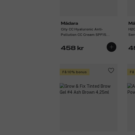
Mádara
Má
City CC Hyaluronic Anti-
H2O
Pollution CC Cream SPF15
Ser
Medium Beige 40ml
458 kr
4
Få 10% bonus
Få