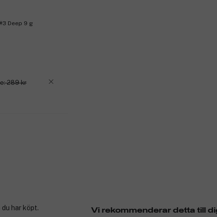
 #3 Deep 9 g
e: 289 kr
 du har köpt.
Vi rekommenderar detta till di