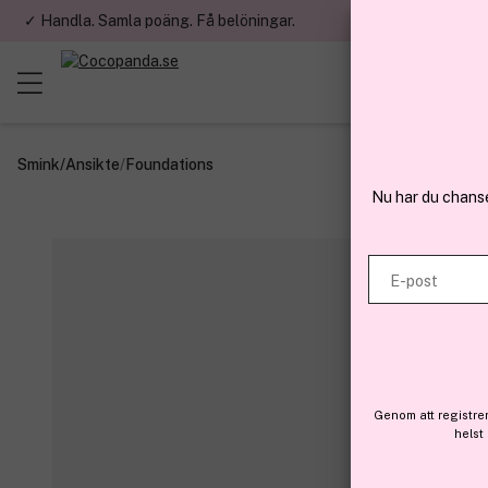
✓ Handla. Samla poäng. Få belöningar.
✓ Betala med fa
Smink
/
Ansikte
/
Foundations
Nu har du chans
E-post
Genom att registre
helst