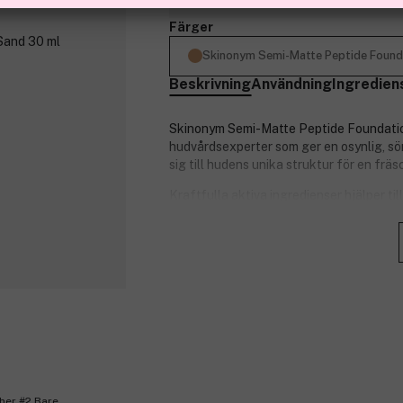
Färger
Skinonym Semi-Matte Peptide Found
Beskrivning
Användning
Ingredien
Skinonym Semi-Matte Peptide Foundatio
hudvårdsexperter som ger en osynlig, sö
sig till hudens unika struktur för en fräs
Kraftfulla aktiva ingredienser hjälper ti
kollagenproduktionen, medan hyaluronsyr
näring, återfuktar och skyddar.
Med rena mineralpigment utan syntetisk
Produktnummer:
3296821
her #2 Bare