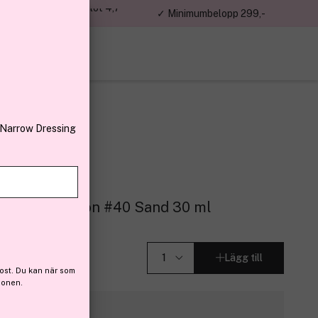
jon kunder – Trustpilot 4,7
✓ Minimumbelopp 299,-
av 5
 Narrow Dressing
ide Foundation #40 Sand 30 ml
Lägg till
ost. Du kan när som
ionen.