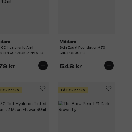
dara
Mádara
y CC Hyaluronic Anti-
Skin Equal Foundation #70
lution CC Cream SPF15 Tan
Caramel 30 ml
ml
79 kr
548 kr
 10% bonus
Få 10% bonus