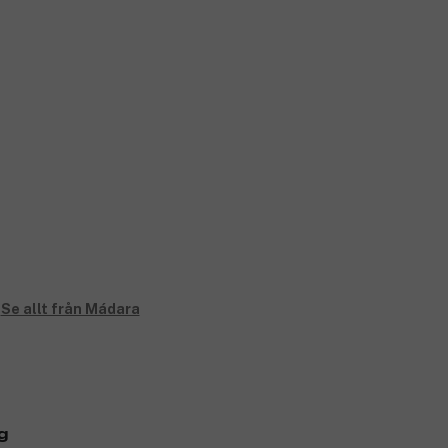
Se allt från Mádara
g