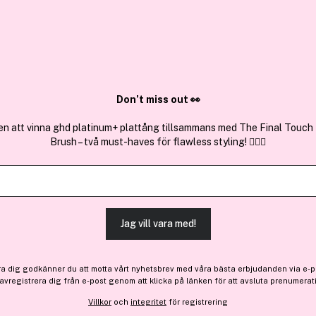
✓ Över 1,5 mil
ktura
✓ Trygg E-handel
Sök bland 25.383 produkter..
Don’t miss out 👀
en att vinna ghd platinum+ plattång tillsammans med The Final Touch
Brush – två must-haves för flawless styling! 💇‍♀️✨
Få 10% bonus
Mádara
Skinonym Semi-Matte Pept
Jag vill vara med!
Bara 3 på lager
523 kr
ra dig godkänner du att motta vårt nyhetsbrev med våra bästa erbjudanden via e-p
 avregistrera dig från e-post genom att klicka på länken för att avsluta prenumerat
Villkor
och
integritet
för registrering
Finns online