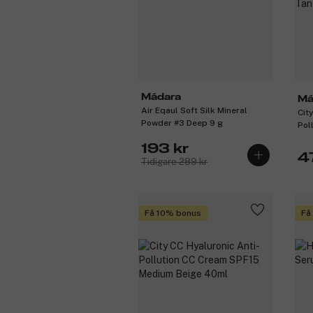
Mádara
Má
Air Eqaul Soft Silk Mineral
Cit
Powder #3 Deep 9 g
Pol
40 
193 kr
4
Tidigare 289 kr
Få 10% bonus
Få