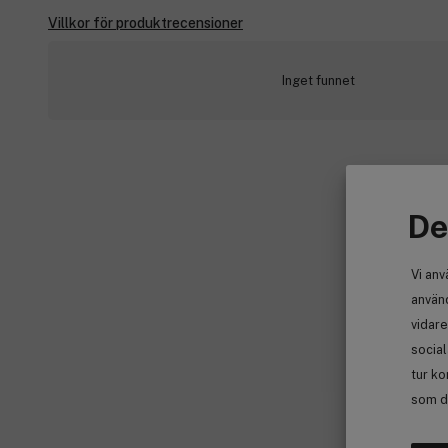
Villkor för produktrecensioner
Inget funnet
De
Vi anv
använd
vidare
socia
tur ko
som de