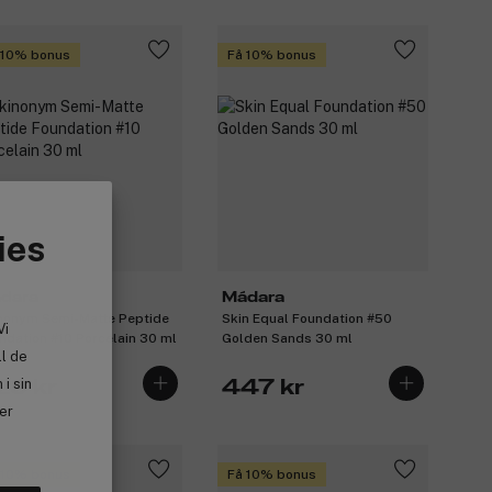
 10% bonus
Få 10% bonus
ies
dara
Mádara
nonym Semi-Matte Peptide
Skin Equal Foundation #50
Vi
ndation #10 Porcelain 30 ml
Golden Sands 30 ml
ll de
i sin
29 kr
447 kr
ler
 10% bonus
Få 10% bonus