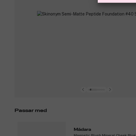
Passar med
Mádara
Magnetic Blush Mineral Cheek Blus