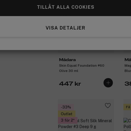
TILLÅT ALLA COOKIES
VISA DETALJER
Mádara
Má
Skin Equal Foundation #60
Mag
Olive 30 ml
Blu
447 kr
3
-33%
Få
Outlet
3 för 2