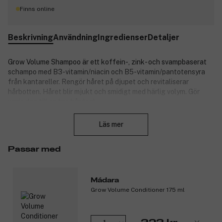
Finns online
Beskrivning
Användning
Ingredienser
Detaljer
Grow Volume Shampoo är ett koffein-, zink- och svampbaserat
schampo med B3-vitamin/niacin och B5-vitamin/pantotensyra
från kantareller. Rengör håret på djupet och revitaliserar
hårbotten. Håret blir mjukt och smidigt med härlig volym. Gör
varje dag till en bra hårdag!
Stäng
Produktnummer:
3296804
Läs mer
Passar med
Mádara
Grow Volume Conditioner 175 ml