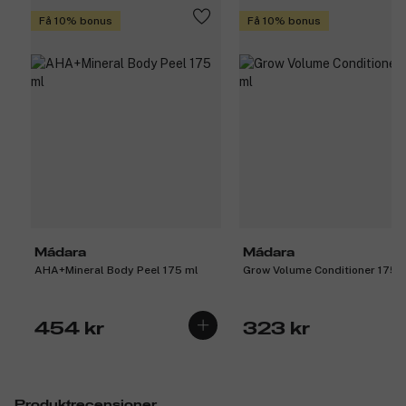
Få 10% bonus
Få 10% bonus
Mádara
Mádara
AHA+Mineral Body Peel 175 ml
Grow Volume Conditioner 175 
454 kr
323 kr
Produktrecensioner