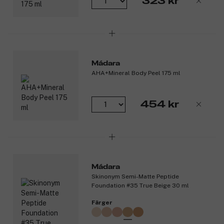
323 kr
Mádara
AHA+Mineral Body Peel 175 ml
454 kr
Mádara
Skinonym Semi-Matte Peptide
Foundation #35 True Beige 30 ml
Färger